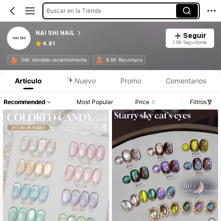
Buscar en la Tienda
NAI SHI NAIL
Seguir
1.9K Seguidores
4.81
34K Vendido recientemente
8.6K Recompra
Artículo
Nuevo
Promo
Comentarios
Recommended
Most Popular
Price
Filtros