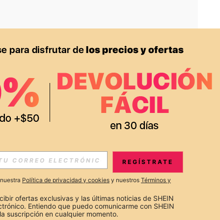
APP
S EXCLUSIVAS, PROMOCIONES Y NOTICIAS DE SHEIN
REGÍSTRATE
Suscribir
a nuestra
Política de privacidad y cookies
y nuestros
Términos y
Suscribirte
cibir ofertas exclusivas y las últimas noticias de SHEIN 
ectrónico. Entiendo que puedo comunicarme con SHEIN 
la suscripción en cualquier momento.
Suscribir