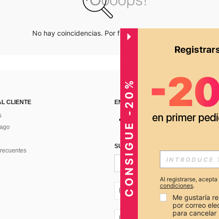
No hay coincidencias. Por favor inténtalo de nuevo.
CONSIGUE -20%
AL CLIENTE
ENCUÉNTRANOS EN
s
Pago
SUSCRÍBETE PARA RECIBIR OFERTA
recuentes
Al registrarse, acept
condiciones
.
EC + 593
Me gustaría re
por correo el
para cancelar 
EC + 593