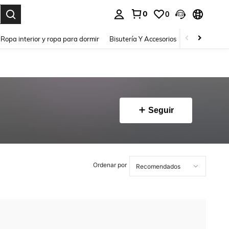
0
0
a. Press Enter to select.
Ropa interior y ropa para dormir
Bisutería Y Accesorios
Zapatos
H
Seguir
Ordenar por