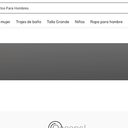
tos Para Hombres
and down arrow keys to navigate search Búsqueda reciente and Busca y Encuentr
 mujer
Trajes de baño
Talla Grande
Niños
Ropa para hombre