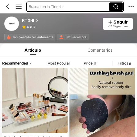
Buscar en la Tienda
RTGHI
Seguir
214 Seguidores
4.86
829 Vendido recientemente
301 Recompra
Artículo
Comentarios
Recommended
Most Popular
Price
Filtros