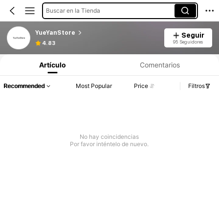
Buscar en la Tienda
YueYanStore
Seguir
95 Seguidores
4.83
Artículo
Comentarios
Recommended
Most Popular
Price
Filtros
No hay coincidencias
Por favor inténtelo de nuevo.