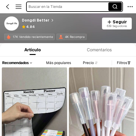
Buscar en la Tienda
Dongdi Better
Seguir
639 Seguidores
4.84
17K Vendido recientemente
4K Recompra
Artículo
Comentarios
Recomendados
Más populares
Precio
Filtros