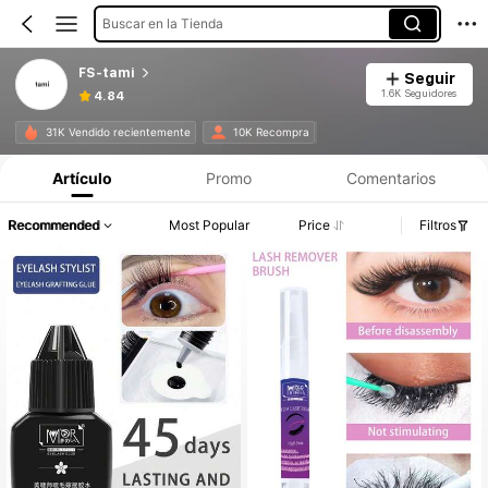
Buscar en la Tienda
FS-tami
Seguir
1.6K Seguidores
4.84
31K Vendido recientemente
10K Recompra
Artículo
Promo
Comentarios
Recommended
Most Popular
Price
Filtros