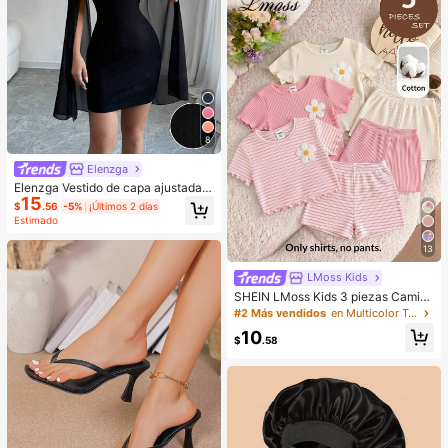
ulados, rizos durante la noche
8
Elenzga
Elenzga Vestido de capa ajustada c
15
on cuello mao de unicolor
$
.56
-5%
¡Últimos 2 días
Estimado
13
LMoss Kids
SHEIN LMoss Kids 3 piezas Camise
tas de punto casual de cuello redon
#2 Más vendidos
en Multicolor Tops para niñas
do para niña bebé, adorables con e
10
stampado floral y de rayas
$
.58