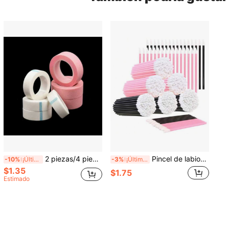
2 piezas/4 piezas/5 piezas/6 piezas/8 piezas/10 piezas (Rosa + Blanco) Cintas hipoalergénicas para extensiones de pestañas, tela no tejida transpirable y cómoda de micromalla transparente, tiras para extensión de pestañas, rizador de pestañas, accesorios para pestañas/extensión de pestañas y herramientas de maquillaje
Pincel de labios/Pincel de pestañas, Bastoncillo de algodón para pestañas, Brochas de maquillaje para salón de pestañas, Peine pequeño, Cepillo de cejas, Pincel para lápiz labial y máscara de labios, Herramientas de aplicación de labios, Ligero y portátil, Adecuado para delineador de ojos, perfilado de cejas, contorneado de labios, manicura, pintura, DIY y varias aplicaciones, Herramientas auxiliares para extensión de pestañas para mujeres
-10%
¡Últimos 3 días
-3%
¡Últimos 3 días
$1.35
$1.75
Estimado