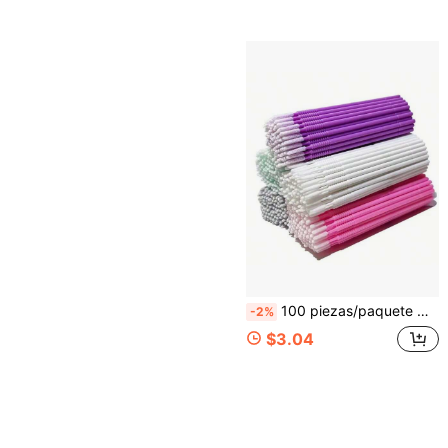
100 piezas/paquete Hisopos de limpieza para extensiones de pestaña, palillos de limpieza de pestañas, copitos desechables para retirar rímel, hisopos de cabeza alargada nano para limpiar brochas de maquillaje, retirar pestañas postizas, brochas de labios y herramientas de belleza
-2%
$3.04