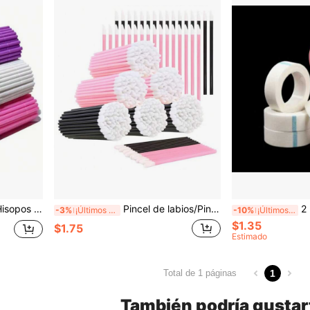
, retirar pestañas postizas, brochas de labios y herramientas de belleza
Pincel de labios/Pincel de pestañas, Bastoncillo de algodón para pestañas, Brochas de maquillaje para salón de pestañas, Peine pequeño, Cepillo de cejas, Pincel para lápiz labial y máscara de labios, Herramientas de aplicación de labios, Ligero y portátil, Adecuado para delineador de ojos, perfilado de cejas, contorneado de labios, manicura, pintura, DIY y varias aplicaciones, Herramientas auxiliares para extensión de pestañas para mujeres
2 piezas/4 piezas/5 piezas/6 piezas
-3%
¡Últimos 3 días
-10%
¡Últimos 3 días
$1.35
$1.75
Estimado
1
Total de 1 páginas
También podría gustar