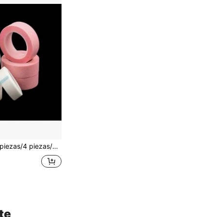
/8 piezas/10 piezas (Rosa + Blanco) Cintas hipoalergénicas para extensiones de pestañas, tela no tejida transpirable y cómoda de micromalla transparente, tiras para extensión de pestañas, rizador de pestañas, accesorios para pestañas/extensión de pestañas y herramientas de maquillaje
te