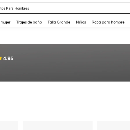
tos Para Hombres
and down arrow keys to navigate search Búsqueda reciente and Busca y Encuentr
 mujer
Trajes de baño
Talla Grande
Niños
Ropa para hombre
4.95