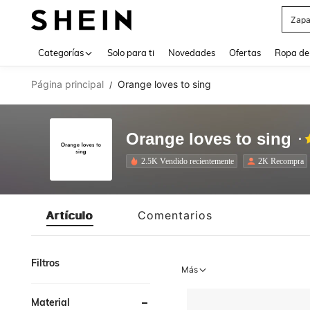
Zapa
Use up 
Categorías
Solo para ti
Novedades
Ofertas
Ropa de
Página principal
Orange loves to sing
/
Orange loves to sing
2.5K Vendido recientemente
2K Recompra
Artículo
Comentarios
Filtros
Más
Material