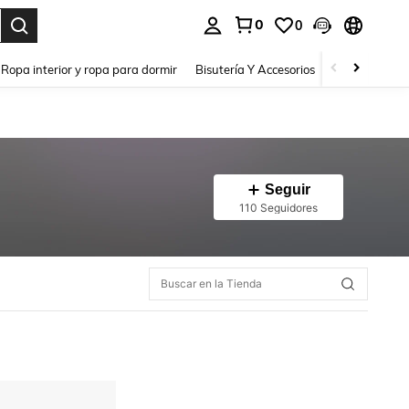
0
0
a. Press Enter to select.
Ropa interior y ropa para dormir
Bisutería Y Accesorios
Zapatos
H
Seguir
110 Seguidores