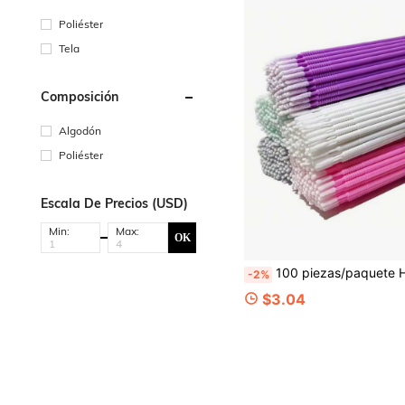
Poliéster
Tela
Composición
Algodón
Poliéster
Escala De Precios (USD)
Min:
Max:
OK
100 piezas/paquete Hisopos de limpieza para extensiones de pestaña, palillos de limpieza de pestañas, copitos desechables para retirar rímel, hisopos de cabeza alargada nano para limpiar brochas de maquillaje
-2%
$3.04