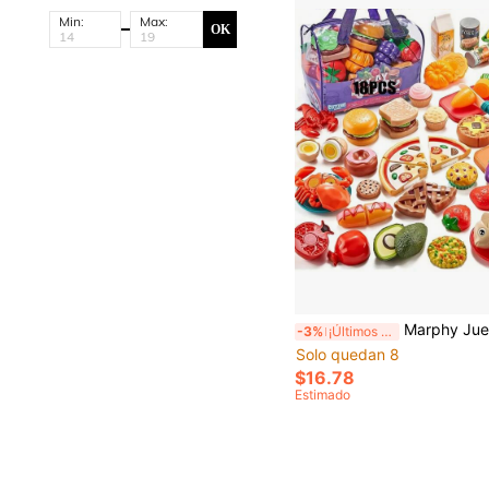
Min:
Max:
OK
Marphy Juego de 18 piezas de juguetes de cocina realistas premium, combinación de frutas y verduras para cortar en miniatura - Juguete de simulación divertido par
-3%
¡Últimos 3 días
Solo quedan 8
$16.78
Estimado