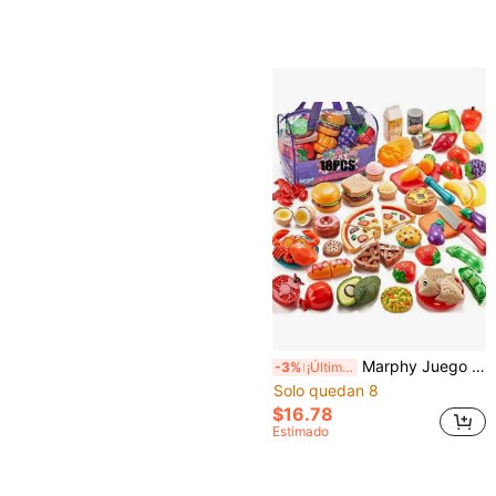
Marphy Juego de 18 piezas de juguetes de cocina realistas premium, combinación de frutas y verduras para cortar en miniatura - Juguete de simulación divertido para el desarrollo de habilidades de educación temprana infantil, opción perfecta para fiesta de cumpleaños
-3%
¡Últimos 3 días
Solo quedan 8
$16.78
Estimado