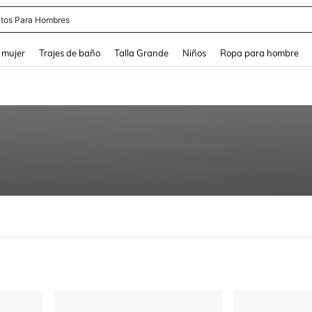
tos Para Hombres
and down arrow keys to navigate search Búsqueda reciente and Busca y Encuentr
 mujer
Trajes de baño
Talla Grande
Niños
Ropa para hombre