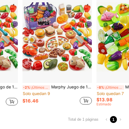
a el desarrollo de habilidades de educación temprana infantil, opción perfecta para fiesta de cumpleaños
Marphy Juego de 18 piezas de juguetes de cocina premium realistas, combinación de frutas y verduras para cortar en miniatura - Juguete de simulación divertido para el desarrollo de habilidades de educación temprana infantil, opción perfecta para fiesta de cumpleaños
Marphy 24 piezas Juguete de com
-2%
¡Últimos 3 días
-8%
¡Últimos 3 días
Solo quedan 9
Solo quedan 7
$13.98
$16.46
Estimado
1
Total de 1 páginas