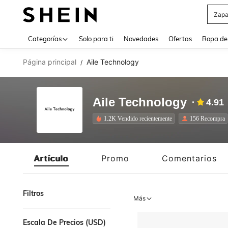
Zapa
Use up 
Categorías
Solo para ti
Novedades
Ofertas
Ropa de
Página principal
Aile Technology
/
Aile Technology
4.91
1.2K Vendido recientemente
156 Recompra
Artículo
Promo
Comentarios
Filtros
Más
Escala De Precios (USD)