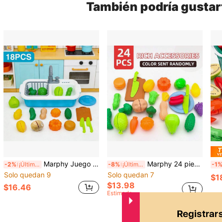
También podría gustar
Marphy Juego de 18 piezas de juguetes de cocina premium realistas, combinación de frutas y verduras para cortar en miniatura - Juguete de simulación divertido para el desarrollo de habilidades de educación temprana infantil, opción perfecta para fiesta de cumpleaños
Marphy 24 piezas Juguete de comida realista y divertida para cortar, frutas y verduras, juego de comida de imitación, adecuado para el desarrollo de habilidades básicas tempranas, regalo de Navidad, Acción de Gracias, bolsa de regalo para fiesta infantil, regalo de fiesta de cumpleaños
-2%
¡Últimos 3 días
-8%
¡Últimos 3 días
-1
Solo quedan 9
Solo quedan 7
$1
$13.98
$16.46
Estimado