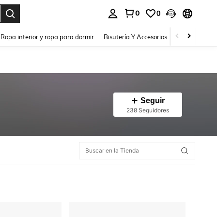
0
0
a. Press Enter to select.
Ropa interior y ropa para dormir
Bisutería Y Accesorios
Zapatos
H
Seguir
238 Seguidores