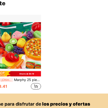
te
Ahorro de $0.19
Marphy 25 piezas de juguetes de comida, frutas y verduras de corte divertidos, juego de juguetes de comida de juego, adecuado para el desarrollo de habilidades básicas tempranas, regalos de fiesta infantil, regalos de cumpleaños, regalos de Navidad y Acción de Gracias
%
¡Últimos 3 días
8.41