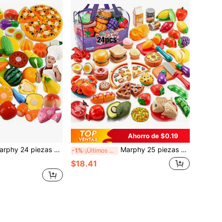
Ahorro de $0.19
ida realista y divertida para cortar, frutas y verduras, juego de comida de imitación, adecuado para el desarrollo de habilidades básicas tempranas, regalo de Navidad, Acción de Gracias, bolsa de regalo para fiesta infantil, regalo de fiesta de cumpleaños
Marphy 25 piezas de juguetes de comida, frutas y verduras de corte divertidos, juego de juguetes de comida de juego, adecuado para el desarrollo de habilidades básicas tempranas, regalos de fiesta infantil, regalos de cumpleaños, regalos de Navidad y Acción de Gracias
-1%
¡Últimos 3 días
$18.41