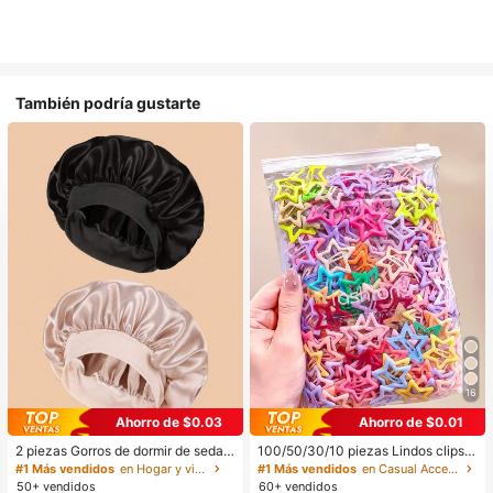
También podría gustarte
16
Ahorro de $0.03
Ahorro de $0.01
2 piezas Gorros de dormir de seda y
100/50/30/10 piezas Lindos clips d
satén de lujo, unicolor, gorros elásti
e estrella de cinco puntas estilo Y2
#1 Más vendidos
en Hogar y vida
#1 Más vendidos
en Casual Accesorios para el cabello de las mujere
cos de protección del cabello, liger
K, clips de cabello coloridos, acces
50+ vendidos
60+ vendidos