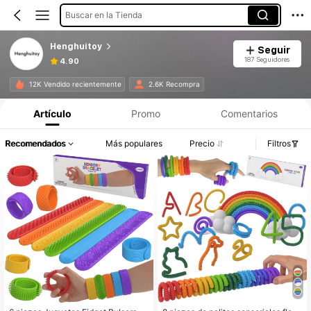
Buscar en la Tienda
Henghuitoy
Seguir
187 Seguidores
4.90
12K Vendido recientemente
2.6K Recompra
Artículo
Promo
Comentarios
Recomendados
Más populares
Precio
Filtros