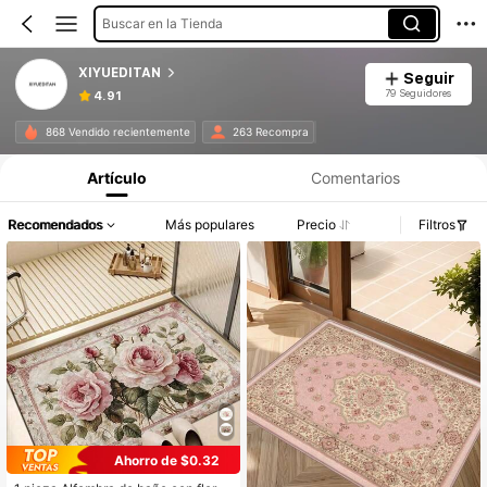
Buscar en la Tienda
XIYUEDITAN
Seguir
79 Seguidores
4.91
868 Vendido recientemente
263 Recompra
Artículo
Comentarios
Recomendados
Más populares
Precio
Filtros
Ahorro de $0.32