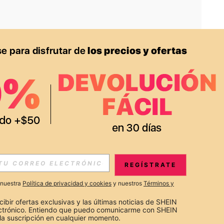
APP
S EXCLUSIVAS, PROMOCIONES Y NOTICIAS DE SHEIN
REGÍSTRATE
Suscribir
a nuestra
Política de privacidad y cookies
y nuestros
Términos y
Suscribirte
cibir ofertas exclusivas y las últimas noticias de SHEIN 
ectrónico. Entiendo que puedo comunicarme con SHEIN 
la suscripción en cualquier momento.
Suscribir