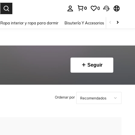
0
0
a. Press Enter to select.
Ropa interior y ropa para dormir
Bisutería Y Accesorios
Zapatos
H
Seguir
Ordenar por