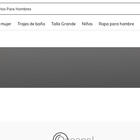
tos Para Hombres
and down arrow keys to navigate search Búsqueda reciente and Busca y Encuentr
 mujer
Trajes de baño
Talla Grande
Niños
Ropa para hombre