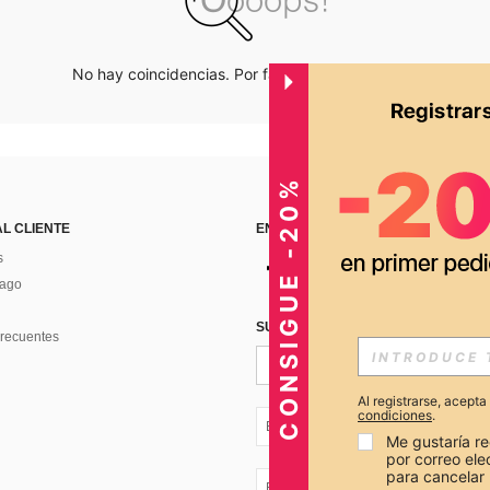
No hay coincidencias. Por favor inténtalo de nuevo.
CONSIGUE -20%
AL CLIENTE
ENCUÉNTRANOS EN
s
Pago
SUSCRÍBETE PARA RECIBIR OFERTA
recuentes
Al registrarse, acept
condiciones
.
EC + 593
Me gustaría re
por correo el
para cancelar 
EC + 593