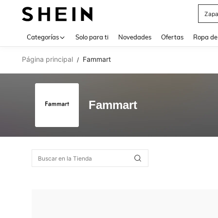
Zapa
Use up 
Categorías
Solo para ti
Novedades
Ofertas
Ropa de
Página principal
Fammart
/
Fammart