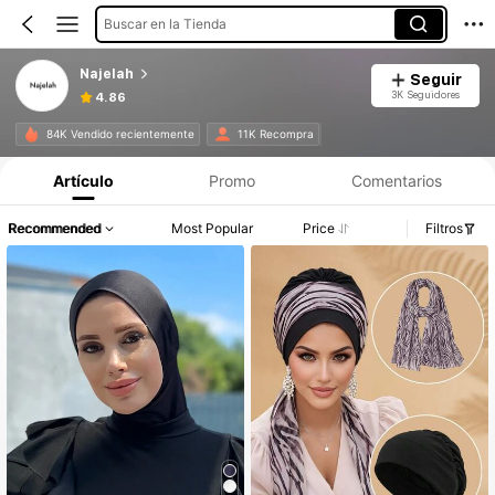
Buscar en la Tienda
Najelah
Seguir
3K Seguidores
4.86
84K Vendido recientemente
11K Recompra
Artículo
Promo
Comentarios
Recommended
Most Popular
Price
Filtros