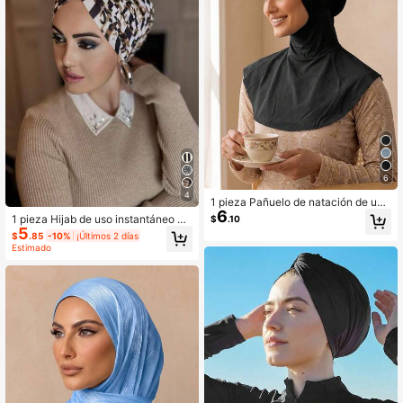
6
4
1 pieza Pañuelo de natación de uni
6
color para la playa de verano, pañu
1 pieza Hijab de uso instantáneo co
$
.10
elo deportivo de secado rápido para
5
n estampado
$
.85
-10%
¡Últimos 2 días
mujeres, adecuado para mujeres qu
Estimado
e usan velos