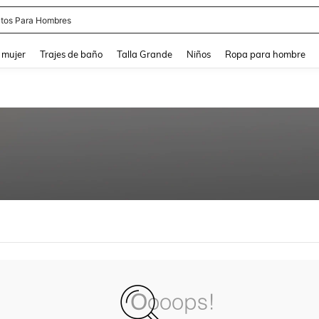
tos Para Hombres
and down arrow keys to navigate search Búsqueda reciente and Busca y Encuentr
 mujer
Trajes de baño
Talla Grande
Niños
Ropa para hombre