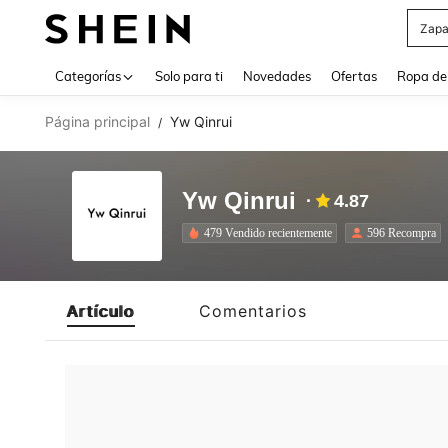
Zapa
Use up 
Categorías
Solo para ti
Novedades
Ofertas
Ropa de
Página principal
Yw Qinrui
/
Yw Qinrui
4.87
479 Vendido recientemente
596 Recompra
Artículo
Comentarios