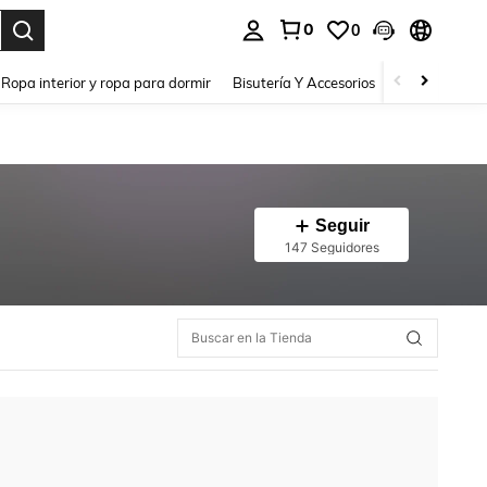
0
0
a. Press Enter to select.
Ropa interior y ropa para dormir
Bisutería Y Accesorios
Zapatos
H
Seguir
147 Seguidores