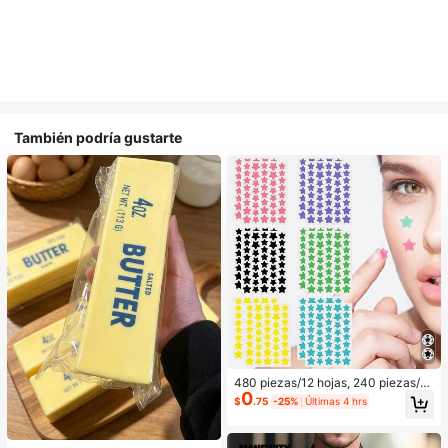
También podría gustarte
480 piezas/12 hojas, 240 piezas/6
0
hojas, 40 piezas/1 hoja, Pegatinas
$
.75
-25%
Últimas 4 hrs
de estrellas para la cara, Pegatinas
decorativas de Halloween, Pegatin
as decorativas de Navidad, Pegatin