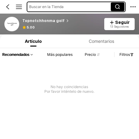
Buscar en la Tienda
Topnotchhonma golf
Seguir
13 Seguidores
5.00
Artículo
Comentarios
Recomendados
Más populares
Precio
Filtros
No hay coincidencias
Por favor inténtelo de nuevo.