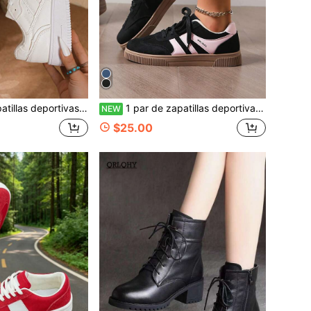
es de punta redonda con cordones, cómodas y versátiles para mujer
1 par de zapatillas deportivas blancas de mujer con punta redonda, cordones y suela plana, de caña baja, versátiles para skate y deportes
NEW
$25.00