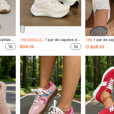
s de color, ligeras, suela blanda, para correr, atléticas y casuales
1 par de zapatos deportivos para mujer, transpirables, ligeros y cómodos, con cordones, de moda, versátiles, casuales, de caña baja, para caminar y correr
1 par de zapatillas deportivas blancas casual
-1%
¡Últimos 2 días
-1%
$34.19
$28.10