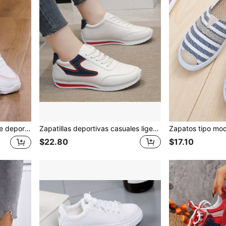
illas de corte bajo y gruesas, adecuadas para primavera y otoño
Zapatillas deportivas casuales ligeras y versátiles de suela blanda para mujer, adecuadas para primavera y otoño
$22.80
$17.10