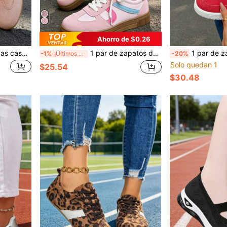
Ahorro de $0.26
1 par de zapatillas deportivas casuales de mujer con cordones, de caña baja, para primavera/otoño, de moda, versátiles, con diseño de bloques de color, ligeras y con suela blanda
1 par de zapatos de skateboarding de punta redonda con cordones para mujer, zapatillas planas versátiles con cordones en color blanco, zapatillas deportivas de skate de corte bajo
1 par de zapatillas deportivas casuales de punta redonda para
-1%
¡Últimos 3 días
-20%
Solo quedan 1
$25.54
$30.48