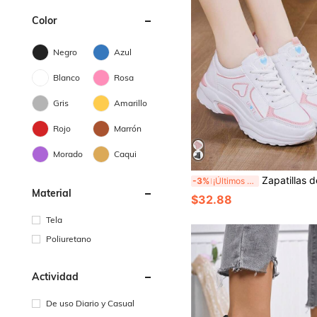
Color
Negro
Azul
Blanco
Rosa
Gris
Amarillo
Rojo
Marrón
Morado
Caqui
Zapatillas de deporte y viaje casuales de mujer con malla y cordones, suela gruesa, cómodas zapat
-3%
¡Últimos 3 días
Material
$32.88
Tela
Poliuretano
Actividad
De uso Diario y Casual