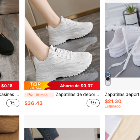
 $0.16
Ahorro de $0.37
s con puntera cuadrada, para mujer
Zapatillas de deporte casuales con punta redonda, malla cruzada, transpirables y cómodas para mujer
-1%
¡Últimos 3 días
$21.30
$36.43
Estimado