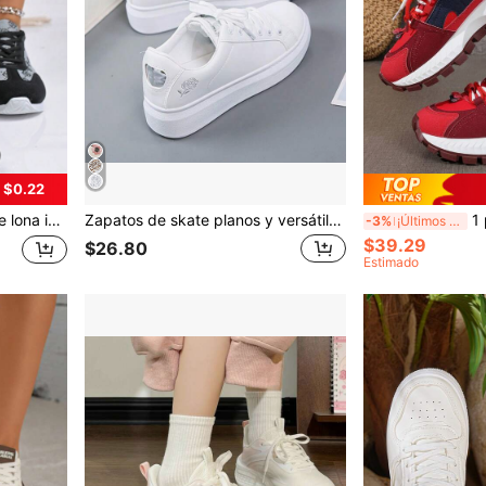
 $0.22
ara uso primavera/otoño, para mujeres
Zapatos de skate planos y versátiles al estilo coreano para estudiantes, zapatillas de moda de primavera y otoño, zapatos casuales de corte bajo color blanco
1 par de zapatill
-3%
¡Últimos 3 días
$39.29
$26.80
Estimado