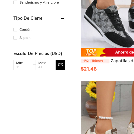
Senderismo y Aire Libre
Tipo De Cierre
Cordón
Slip on
Ahorro de
Escala De Precios (USD)
Zapatillas de lona informales, cómodas y ligeras con bordado, p
-1%
¡Últimos 3 días
Min:
Max:
OK
$21.48