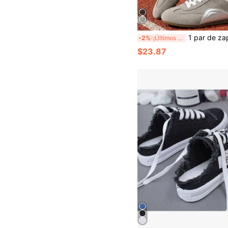
1 par de zapatillas deportivas de mujer con cordones, de caña baja, moda primavera/otoño, versátiles, 
-2%
¡Últimos 2 días
$23.87