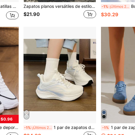
zamiento para mujer, para primavera
Zapatos planos versátiles de estilo coreano para estudiantes, zapatillas de moda, zapatos blancos pequeños de caña baja, zapatos planos casuales para primavera y otoño
Botas de mo
-1%
¡Últimos 2 días
$21.90
$30.29
 $0.96
illas de corte bajo y gruesas, adecuadas para primavera y otoño
1 par de zapatos deportivos para mujer, transpirables, ligeros y cómodos para caminar, con cordones, de moda, versátiles, casuales, de caña baja, para correr
1 par de zapatillas deportivas blancas de mujer co
-1%
¡Últimos 2 días
-1%