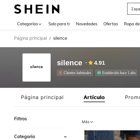
Z
Use up 
Categorías
Solo para ti
Novedades
Ofertas
Ropa de
Página principal
silence
/
silence
4.91
Clientes habituales
Establecido hace 1 año
Página principal
Artículo
Prom
Filtros
Más
Categoría