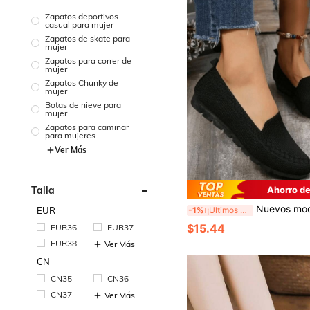
Zapatos deportivos
casual para mujer
Zapatos de skate para
mujer
Zapatos para correr de
mujer
Zapatos Chunky de
mujer
Botas de nieve para
mujer
Zapatos para caminar
para mujeres
Ver Más
Talla
Ahorro de
Nuevos mocasines planos informales, cómodos y ligero
-1%
¡Últimos 3 días
EUR
$15.44
EUR36
EUR37
EUR38
Ver Más
CN
CN35
CN36
CN37
Ver Más