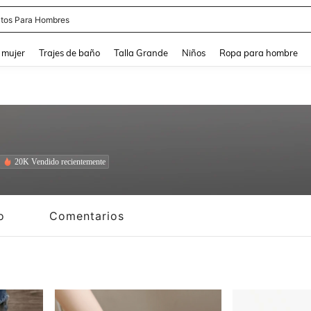
apatos Blancos
and down arrow keys to navigate search Búsqueda reciente and Busca y Encuentr
 mujer
Trajes de baño
Talla Grande
Niños
Ropa para hombre
20K Vendido recientemente
o
Comentarios