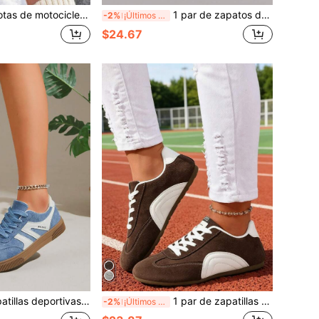
tocicleta de estilo británico corto con suela gruesa y cremallera única para mujer, primavera/otoño
1 par de zapatos deportivos para mujer, transpirables, ligeros y cómodos para caminar, con cordones, de moda, versátiles, casuales, de caña baja, para correr
-2%
¡Últimos 2 días
$24.67
n punta redonda y cordones, versátiles zapatillas de skate de caña baja
1 par de zapatillas deportivas de mujer con cordones, de caña baja, versátiles, ligeras, con suela blanda, para correr, deportes y uso casual, moda primavera/otoño
-2%
¡Últimos 2 días