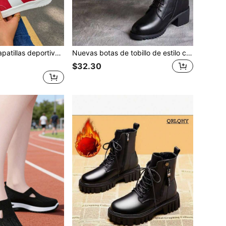
 mujer, moda, planas, con cordones, cómodas y versátiles, zapatos deportivos blancos para mujer
Nuevas botas de tobillo de estilo coreano versátil con moda británica, botas de tobillo de tacón medio y suela gruesa para mujer, botas de motocicleta
$32.30