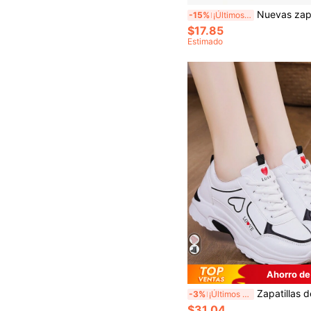
Nuevas zapatillas de lona planas y casuales con diseño de desli
-15%
¡Últimos 3 días
$17.85
Estimado
Ahorro de
Zapatillas de deporte y viaje casuales de mujer con malla y cordones, suela gruesa, cómodas zapat
-3%
¡Últimos 3 días
$31.04