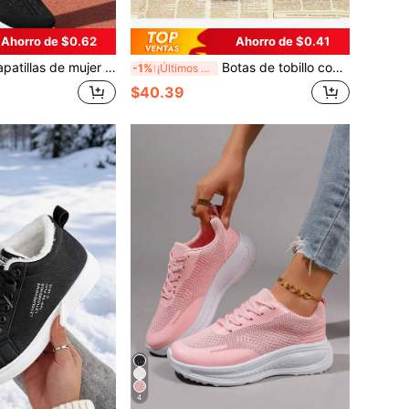
Ahorro de $0.62
Ahorro de $0.41
mujer con suela suave y transpirable de malla, cómodas para madres de edad media y mayores, apropiadas para primavera y otoño
Botas de tobillo con suela gruesa y forro térmico para mujer, cálidas para otoño/invierno, estilo británico de botas de motocicleta
-1%
¡Últimos 3 días
$40.39
4