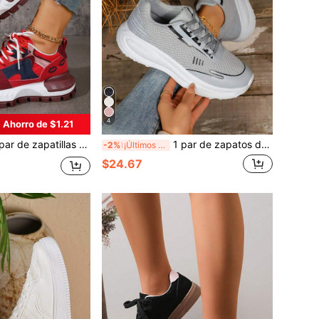
4
Ahorro de $1.21
as de plataforma con suela gruesa, estilo retro y chunky para mujer. Zapatos de plataforma de moda casual y versátil con bloqueo de color y cordones.
1 par de zapatos deportivos para caminar, ligeros, transpirables y cómodos, con cordones, de moda, versátiles, casuales, de caña baja, para correr, para mujer
-2%
¡Últimos 2 días
$24.67