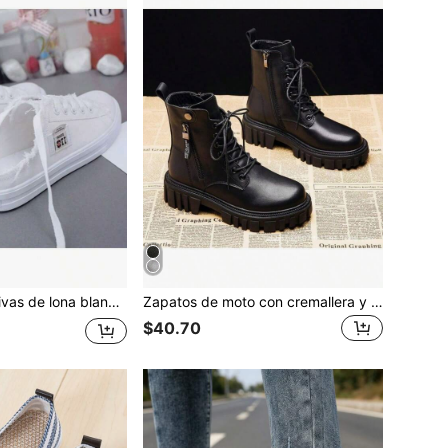
Zapatillas deportivas de lona blancas con suela plana, de estilo casual para mujer, de primavera
Zapatos de moto con cremallera y suela gruesa para mujer, estilo británico para primavera/otoño
$40.70