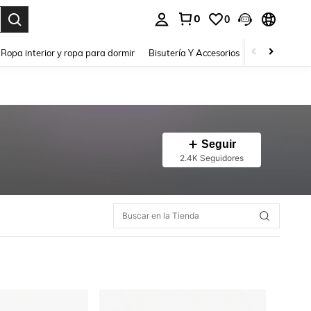
0
0
a. Press Enter to select.
Ropa interior y ropa para dormir
Bisutería Y Accesorios
Zapatos
H
Seguir
2.4K Seguidores