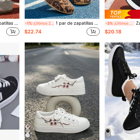
ligeras, con suela blanda, para correr, deportes y uso casual
1 par de zapatillas deportivas de mujer con cordones, de caña baja, moda primavera/otoño, versátiles, con bloques de color, ligeras, suela blanda, para correr, atléticas y casuales
Zapatillas de 
-1%
¡Últimos 2 días
-3%
¡Últimos 3 días
$22.74
$20.18