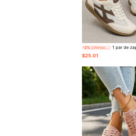
1 par de zapatillas deportivas de mujer con cordones, de caña baja, moda primavera/otoño, versátiles, con bloque
-2%
¡Últimos 2 días
$25.01