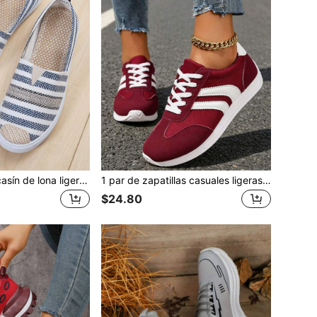
Zapatos tipo mocasín de lona ligera para mujer, zapatos de barco casuales, primavera/otoño
1 par de zapatillas casuales ligeras para mujer, zapatos planos cómodos de cordones para caminar
$24.80