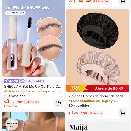
1
s Y NiñAs
$
.80
-40%
Último día
SHEGLAM
SHEGLAM Set Me Up Gel Para Cej
Ahorro de $0.47
as Marca De Belleza CosméTica M
#1 Más vendidos
en De larga duración Cejas
aquillaje Para Mujeres Y NiñAs
2 piezas Gorros de dormir de seda y
90+ vendidos
satén de lujo, unicolor, gorros elásti
3
#1 Más vendidos
en Hogar y vida
$
.32
-26%
Último día
cos de protección del cabello, liger
50+ vendidos
Estimado
os y cómodos para usar toda la noc
1
he, cuidado del cabello, ducha, ajus
$
.43
-25%
Último día
te suave al cuero cabelludo, para el
la