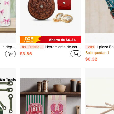
Ahorro de $0.34
yoga, correr, Halloween, Navidad, Día de San Valentín, Acción de Gracias, regalo de cumpleaños
Herramienta de corte de pan tipo UFO de madera, cuchillo para marcar masa con 5 cuchillas de afeitar y cubierta de almacenamiento, herramienta para marcar pan artesanal de masa madre (patrones de loto)
1 pieza Botella de agua de plástico con número de baloncesto 67, botella de agua deportiva de plástico con diseño de impresión lindo, tapa abatible, reutilizable 25oz 
-8%
¡Últimos 3 días
-20%
Solo quedan 1
$3.86
$6.32