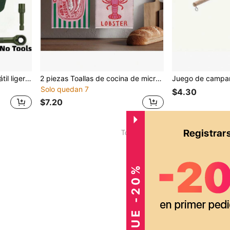
Bolsa de herramientas portátil ligera y duradera mejorada - Bolsa de almacenamiento multifuncional - Adecuada para camping, jardinería, entusiastas del bricolaje, decoración del hogar, reparación de automóviles y otros escenarios de mantenimiento, puede almacenar herramientas u otros artículos - Bolsa de transporte de equipo para exteriores, sin T
2 piezas Toallas de cocina de microfibra con patrón de sardinas en lata a rayas & langosta, 40*60cm Paños absorbentes, Toallas decorativas, Regalos de inauguración de casa, Adecuadas para cocina & baño, Excelentes para amas de casa y reuniones familiares,
Solo quedan 7
$4.30
$7.20
1
Total de 1 páginas
CONSIGUE -20%