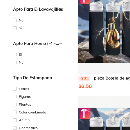
Apto Para El Lavavajillas
No
Sí
Apto Para Horno (-4 ~
220 Grados Centígrado)
Sí
No
Tipo De Estampado
1 pieza Botella de agua deportiva de plástico con estampado de guante de boxeo dorado, 750ml/26oz, estampado lindo, a prueba de fugas con tapa desplegable, ligera, duradera, gran capacidad, reutilizable, adecuada para oficina, gimnasio, deportes al aire libre, 
-20%
$6.56
Letras
Figuras
Plantas
Color combinado
Animal
Geométrico