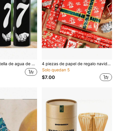
ástico, tapa abatible, botella de agua reutilizable, botella de bebida ligera a prueba de fugas para viajes, taza para beber, correr, adecuada para regalos de cumpleaños, Navidad, Halloween y Acción de Gracias
4 piezas de papel de regalo navideño con fondo rojo, campana navideña y colgante de ángel, papel decorativo con acabado brillante de cobre
Solo quedan 5
$7.00