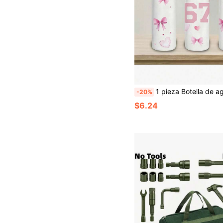
1 pieza Botella de agua deportiva de plástico con estampado lindo de número "67" y lazo de corazón, 750ml/26oz, a prueba de fugas con tapa desplegable, ligera, duradera, de gran capacidad, reutilizable, adecuada para oficina, gimnasio, deportes al aire libre, 
-20%
$6.24