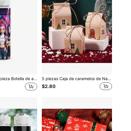
ástico estilo K-POP, botella de agua deportiva de plástico con diseño de impresión de dibujos animados, tapa abatible, botella de agua reutilizable, liviana y a prueba de fugas, adecuada para regalos de cumpleaños, Navidad, Halloween, Acción de Gracias
5 piezas Caja de caramelos de Navidad Caja de azúcar de papel kraft Casita de Navidad Empaque de hornear Caja de caramelos feliz Spot
$2.80