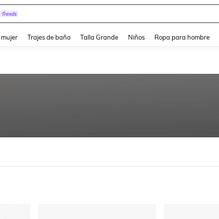
tos Para Hombres
and down arrow keys to navigate search Búsqueda reciente and Busca y Encuentr
 mujer
Trajes de baño
Talla Grande
Niños
Ropa para hombre