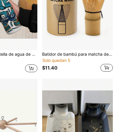
750ml, botella de agua de plástico, adecuada para viajes al aire libre, duradera y resistente a golpes, fácil de limpiar, ligera y portátil, ahorra espacio, perfecta para estudiantes, viajeros y entusiastas del fitness, ideal para uso personal o como regalo
Batidor de bambú para matcha de 120 púas, batidor tradicional japonés Chasen para matcha - Batidor de bambú auténtico japonés para el té matcha (120 púas) Vuelta a clases
Solo quedan 5
$11.40