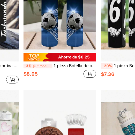
Ahorro de $0.25
1 pieza Botella de agua deportiva de plástico con tema de Taekwondo en inglés, 750ml/26oz, estampado lindo, con tapa abatible a prueba de fugas, ligera y duradera, gran capacidad, reutilizable, adecuada para oficina, gimnasio, deportes al aire libre, yoga, correr, Halloween
1 pieza Botella de agua deportiva de plástico con estampado de tema de fútbol con fondo geométrico azul profundo, 750ml/26oz, estampado lindo, a prueba de fugas con tapa desplegable, ligera, duradera, gran capacidad, reutilizable, adecuada para oficina, gimnasio y deportes al aire libre, yoga, correr y otras escenas, Halloween, Navidad, Día de San Valentín, Acción de Gracias, regalo de cumpleaños
1 pieza Botella de agua de plástico de 67 oz, diseño de estampado de dibujos animados con tema navideño, botella de agua deportiva de pl
-3%
¡Últimos 3 días
-20%
$8.05
$7.36