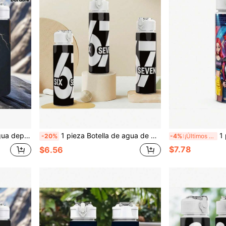
yoga, correr, Halloween, Navidad, Día de San Valentín, Acción de Gracias, regalo de cumpleaños
1 pieza Botella de agua de plástico, Impresión temática 67, Gran capacidad, Fácil de limpiar, Bebida saludable, Resistente a caídas, Botella de agua de 25oz/750ml, Adecuada para ir al trabajo, Picnic, Fitness, Vacaciones, Invierno, Año Nuevo, Acción de Gracias, Regalo de Halloween
1 pieza Botella de agua de pl
-20%
-4%
¡Últimos 3 días
$7.78
$6.56