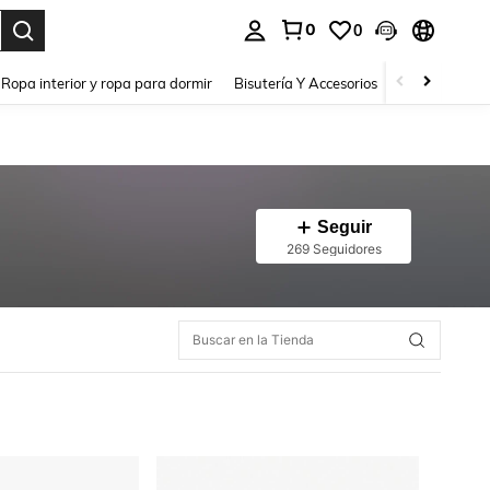
0
0
a. Press Enter to select.
Ropa interior y ropa para dormir
Bisutería Y Accesorios
Zapatos
H
Seguir
269 Seguidores