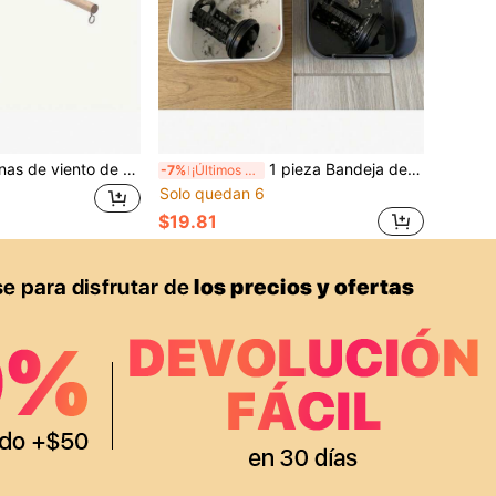
Juego de campanas de viento de madera colgantes con mecanismo giratorio - Estilo vintage, sin electricidad requerida, fácil de montar, adecuado para decoración del hogar, pared, balcón, campanas de viento para exteriores, decoración de balcón, decoración rústica, construcción duradera
1 pieza Bandeja de drenaje para lavadora, caja de recolección de agua de salida del tambor de la lavadora, bandeja de filtro de agua residual, previene eficazmente el desbordamiento y la humedad del piso del cuarto de lavado
-7%
¡Últimos 3 días
Solo quedan 6
$19.81