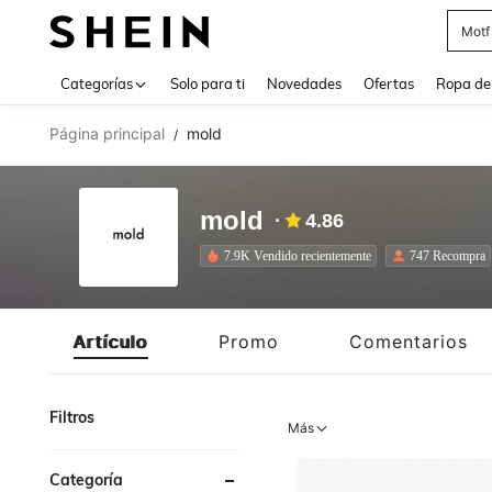
Zapa
Use up 
Categorías
Solo para ti
Novedades
Ofertas
Ropa de
Página principal
mold
/
mold
4.86
7.9K Vendido recientemente
747 Recompra
Artículo
Promo
Comentarios
Filtros
Más
Categoría