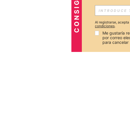
Al registrarse, acept
condiciones
.
Me gustaría re
por correo el
para cancelar 