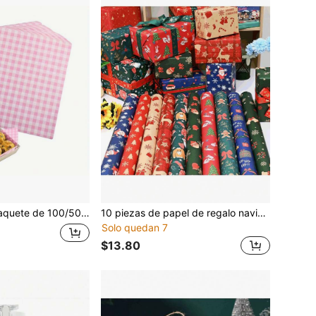
jas de papel encerado de cuadros vichy para alimentos - Forros resistentes a la grasa para cestas de alimentos para sándwiches, hamburguesas, pasteles - Papel sin cargo para hornear
10 piezas de papel de regalo navideño, ramo de manzanas navideñas, regalo de flores frescas, papel de regalo para caja de regalo
Solo quedan 7
$13.80