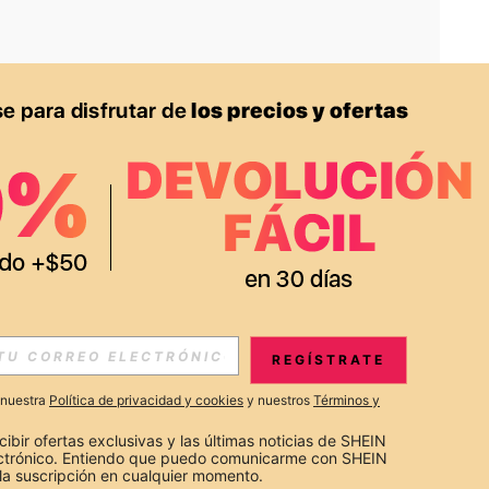
APP
S EXCLUSIVAS, PROMOCIONES Y NOTICIAS DE SHEIN
REGÍSTRATE
Suscribir
a nuestra
Política de privacidad y cookies
y nuestros
Términos y
Suscribirte
cibir ofertas exclusivas y las últimas noticias de SHEIN 
ectrónico. Entiendo que puedo comunicarme con SHEIN 
la suscripción en cualquier momento.
Suscribir