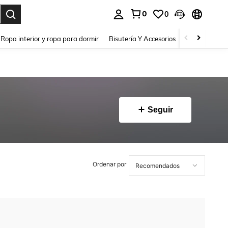
0
0
a. Press Enter to select.
Ropa interior y ropa para dormir
Bisutería Y Accesorios
Zapatos
H
Seguir
Ordenar por