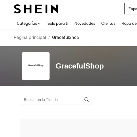
Zapa
Use up 
Categorías
Solo para ti
Novedades
Ofertas
Ropa de
Página principal
GracefulShop
/
GracefulShop