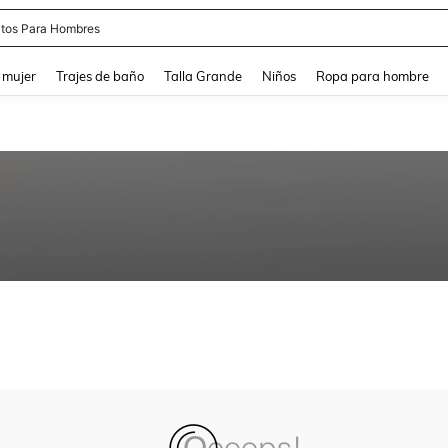
tos Para Hombres
and down arrow keys to navigate search Búsqueda reciente and Busca y Encuentr
 mujer
Trajes de baño
Talla Grande
Niños
Ropa para hombre