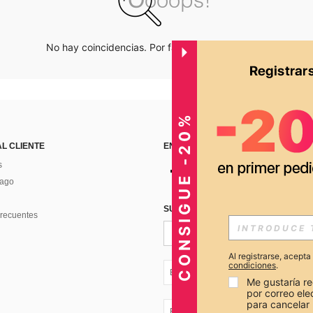
No hay coincidencias. Por favor inténtalo de nuevo.
CONSIGUE -20%
AL CLIENTE
ENCUÉNTRANOS EN
s
Pago
SUSCRÍBETE PARA RECIBIR OFERTA
recuentes
Al registrarse, acept
condiciones
.
EC + 593
Me gustaría re
por correo el
para cancelar 
EC + 593