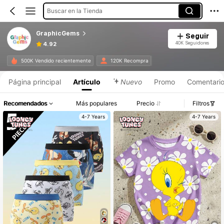
Buscar en la Tienda
GraphicGems
Seguir
40K Seguidores
4.92
500K Vendido recientemente
120K Recompra
Página principal
Artículo
Nuevo
Promo
Comentari
Recomendados
Más populares
Precio
Filtros
4-7 Years
4-7 Years