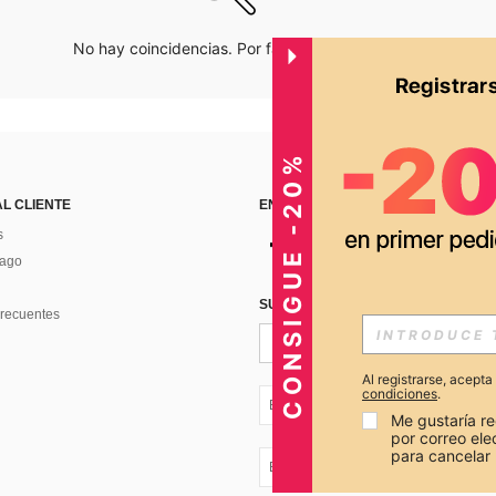
No hay coincidencias. Por favor inténtalo de nuevo.
CONSIGUE -20%
AL CLIENTE
ENCUÉNTRANOS EN
s
Pago
SUSCRÍBETE PARA RECIBIR OFERTA
recuentes
Al registrarse, acept
condiciones
.
EC + 593
Me gustaría re
por correo el
para cancelar 
EC + 593