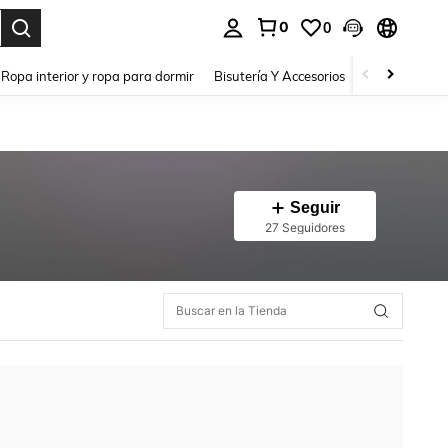
0
0
a. Press Enter to select.
Ropa interior y ropa para dormir
Bisutería Y Accesorios
Zapatos
H
Seguir
27 Seguidores