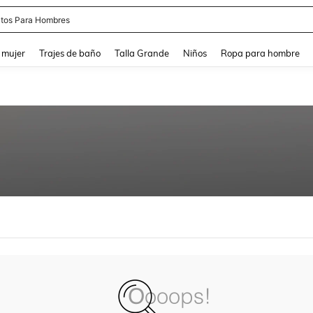
tos Para Hombres
and down arrow keys to navigate search Búsqueda reciente and Busca y Encuentr
 mujer
Trajes de baño
Talla Grande
Niños
Ropa para hombre