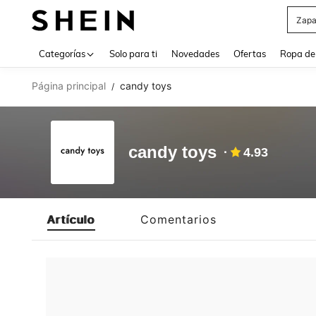
Zapa
Use up 
Categorías
Solo para ti
Novedades
Ofertas
Ropa de
Página principal
candy toys
/
candy toys
4.93
Artículo
Comentarios