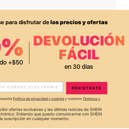
APP
S EXCLUSIVAS, PROMOCIONES Y NOTICIAS DE SHEIN
REGÍSTRATE
Suscribir
a nuestra
Política de privacidad y cookies
y nuestros
Términos y
Suscribirte
cibir ofertas exclusivas y las últimas noticias de SHEIN 
ectrónico. Entiendo que puedo comunicarme con SHEIN 
la suscripción en cualquier momento.
Suscribir