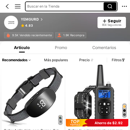
Buscar en la Tienda
YEMGURD
Seguir
804 Seguidores
4.83
9.5K Vendido recientemente
1.9K Recompra
Artículo
Promo
Comentarios
Recomendados
Más populares
Precio
Filtros
Ahorro de $2.92