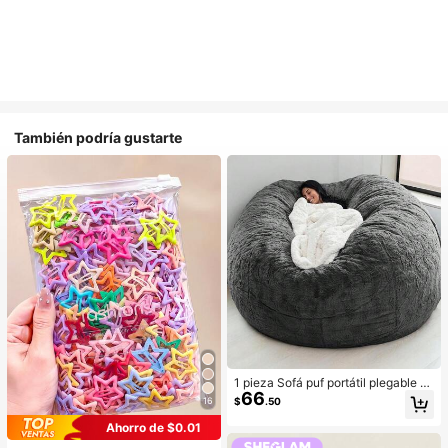
También podría gustarte
1 pieza Sofá puf portátil plegable m
66
ultifuncional minimalista de terciop
16
$
.50
elo holgado, silla de descanso (solo
funda, sin relleno), opciones multic
Ahorro de $0.01
olor para sala de estar, funda de sof