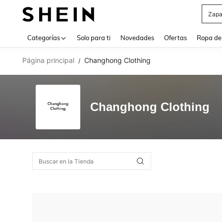
Zapa
Use up 
Categorías
Solo para ti
Novedades
Ofertas
Ropa de
Página principal
Changhong Clothing
/
Changhong Clothing