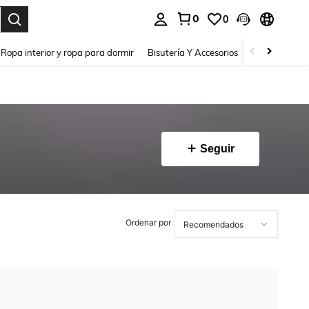
0
0
a. Press Enter to select.
Ropa interior y ropa para dormir
Bisutería Y Accesorios
Zapatos
H
Seguir
Ordenar por