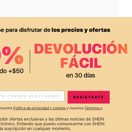
APP
S EXCLUSIVAS, PROMOCIONES Y NOTICIAS DE SHEIN
REGÍSTRATE
Suscribir
a nuestra
Política de privacidad y cookies
y nuestros
Términos y
Suscribirte
cibir ofertas exclusivas y las últimas noticias de SHEIN 
ectrónico. Entiendo que puedo comunicarme con SHEIN 
la suscripción en cualquier momento.
Suscribir