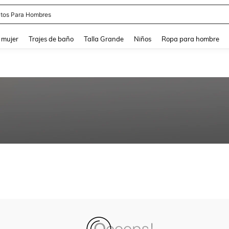
tos Para Hombres
and down arrow keys to navigate search Búsqueda reciente and Busca y Encuentr
 mujer
Trajes de baño
Talla Grande
Niños
Ropa para hombre