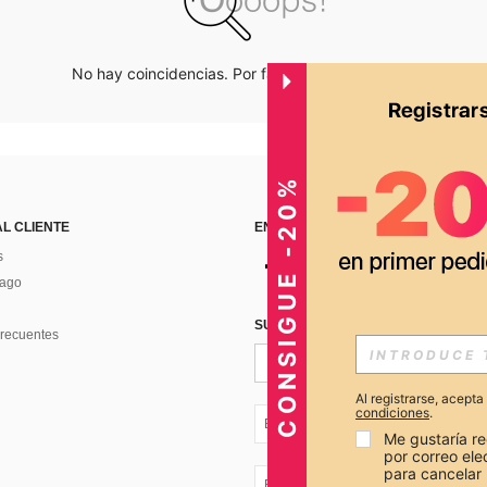
No hay coincidencias. Por favor inténtalo de nuevo.
CONSIGUE -20%
AL CLIENTE
ENCUÉNTRANOS EN
s
Pago
SUSCRÍBETE PARA RECIBIR OFERTA
recuentes
Al registrarse, acept
condiciones
.
EC + 593
Me gustaría re
por correo el
para cancelar 
EC + 593