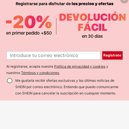
13
LMoss Kids
SHEIN LMoss Kids 3 piezas Camise
tas de punto casual de cuello redon
10
$
.58
do para niña bebé, adorables con e
stampado floral y de rayas
1
Ahorro de $0.80
Regístrate
1
2-18 piezas Pendientes de mujer c
on elementos de estrella de mar y c
Al registrarse, acepta nuestra
Política de privacidad y cookies
y
#2 Más vendidos
en Oro Pendientes colgantes de mujer
oncha, elegantes y de moda, aptos
nuestros
Términos y condiciones
.
1
para uso diario durante todo el año
$
.20
-40%
¡Últimos 2 días
Me gustaría recibir ofertas exclusivas y las últimas noticias de
SHEIN por correo electrónico. Entiendo que puedo comunicarme
con SHEIN para cancelar la suscripción en cualquier momento.