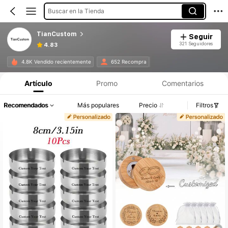
Buscar en la Tienda
TianCustom
Seguir
321 Seguidores
4.83
4.8K Vendido recientemente
652 Recompra
Artículo
Promo
Comentarios
Recomendados
Más populares
Precio
Filtros