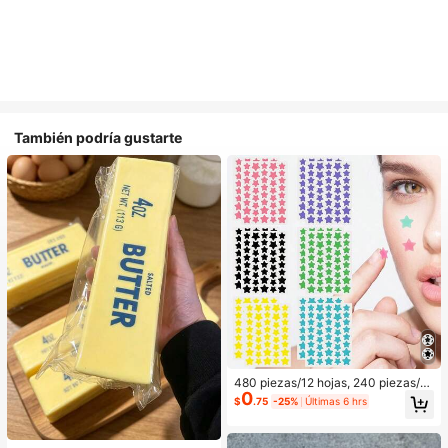
También podría gustarte
480 piezas/12 hojas, 240 piezas/6
0
hojas, 40 piezas/1 hoja, Pegatinas
$
.75
-25%
Últimas 6 hrs
de estrellas para la cara, Pegatinas
decorativas de Halloween, Pegatin
as decorativas de Navidad, Pegatin