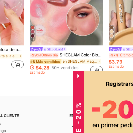
15
20
uete de Pascua, juguete para apretar, juguete para aliviar el estrés, ansiedad y relajación, regalo para fiestas, relleno de bolsa de regalo, premio, cumpleaños, juguete suave y esponjoso
SHEGLAM
SH
SHEGLAM Color Bloom Rubor LíQuido Acabado Mate-Love Cake Colorete Marca De Belleza CosméTica Maquillaje Para Mujeres Y NiñAs
-29%
Último día
-37%
Último 
en De vuelta a la escuela Juguetes antiestrés para
$3.79
en SHEGLAM Maquillaje
#8 Más vendidos
Estimado
$4.28
50+ vendidos
Estimado
AL CLIENTE
ENCUÉNTRANOS EN
s
Pago