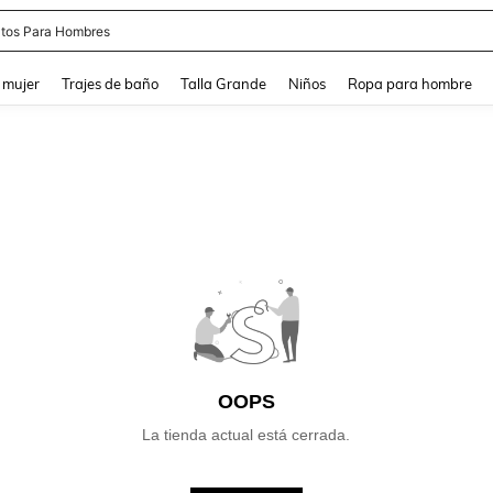
tos Para Hombres
and down arrow keys to navigate search Búsqueda reciente and Busca y Encuentr
 mujer
Trajes de baño
Talla Grande
Niños
Ropa para hombre
OOPS
La tienda actual está cerrada.