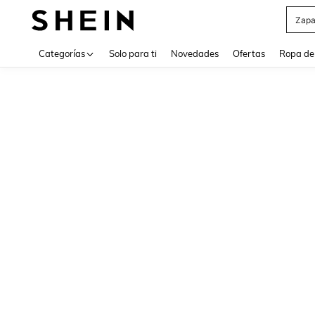
Zapa
Use up 
Categorías
Solo para ti
Novedades
Ofertas
Ropa de