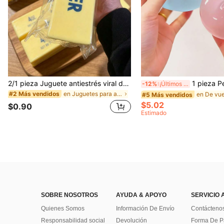
2/1 pieza Juguete antiestrés viral de mantequilla suave y lindo de gran tamaño, juguete de alivio del estrés, estimulación sensorial, pelota antiestrés, adecuado como regalo de Pascua, cumpleaños, graduación, favor de fiesta, suministros para despedida de soltera, estilo dumpling de rebote lento, estético, regalo de Navidad
1 pieza Pelota de apretar hecha a mano con aceite de coco, maleable y de rebote lento, juguete para aliviar la ansiedad, juguete para la punta de los dedos, alivio de la presión de la mano, jug
-12%
¡Últimos 2 días
en Juguetes para apretar para adolescentes
#2 Más vendidos
#5 Más vendidos
$5.02
$0.90
Estimado
SOBRE NOSOTROS
AYUDA & APOYO
SERVICIO 
Quienes Somos
Información De Envío
Contácteno
Responsabilidad social
Devolución
Forma De 