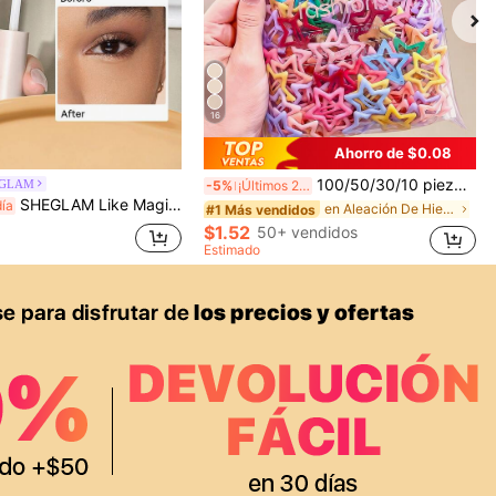
16
Ahorro de $0.08
100/50/30/10 piezas Lindos clips de estrella de cinco puntas estilo Y2K, clips de cabello coloridos, accesorios básicos para el cabello - Adecuados para niñas, uso diario en la escuela, fiestas, deportes, estética
EGLAM
-5%
¡Últimos 2 días
SHEGLAM Like Magic Corrector De Alta Cobertura 12H-Sand Marca De Belleza CosméTica Maquillaje Para Mujeres Y NiñAs
día
en Aleación De Hierro Accesorios para el cabello d
#1 Más vendidos
$1.52
50+ vendidos
Estimado
APP