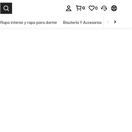
0
0
a. Press Enter to select.
Ropa interior y ropa para dormir
Bisutería Y Accesorios
Zapatos
H