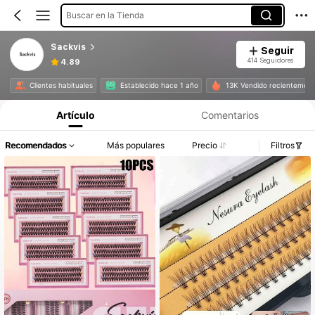
Buscar en la Tienda
Sackvis
Seguir
414 Seguidores
4.89
Clientes habituales
Establecido hace 1 año
13K Vendido recientemen
Artículo
Comentarios
Recomendados
Más populares
Precio
Filtros