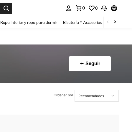
0
0
a. Press Enter to select.
Ropa interior y ropa para dormir
Bisutería Y Accesorios
Zapatos
H
Seguir
Ordenar por