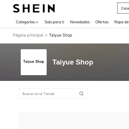
Zapa
Use up 
Categorías
Solo para ti
Novedades
Ofertas
Ropa de
Página principal
Taiyue Shop
/
Taiyue Shop