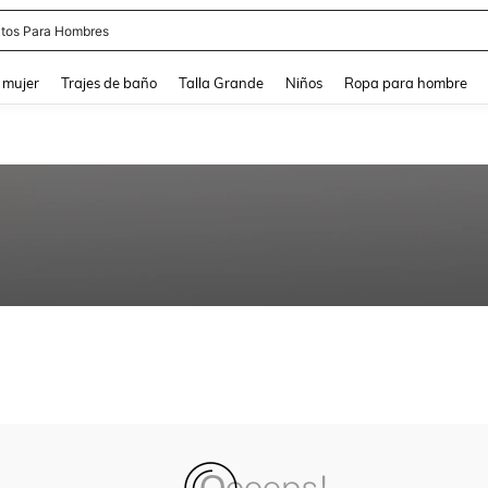
tos Para Hombres
and down arrow keys to navigate search Búsqueda reciente and Busca y Encuentr
 mujer
Trajes de baño
Talla Grande
Niños
Ropa para hombre