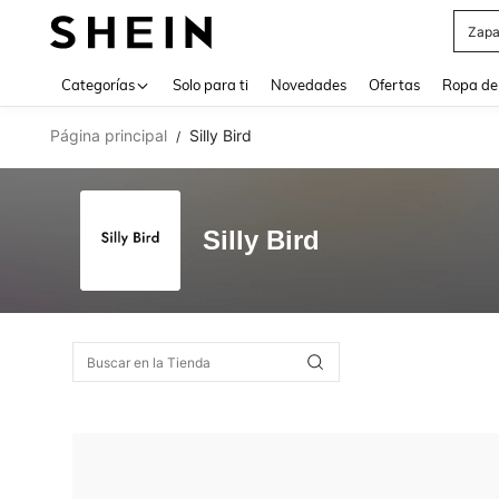
Zapa
Use up 
Categorías
Solo para ti
Novedades
Ofertas
Ropa de
Página principal
Silly Bird
/
Silly Bird