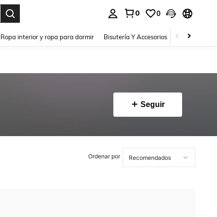
0
0
a. Press Enter to select.
Ropa interior y ropa para dormir
Bisutería Y Accesorios
Zapatos
H
Seguir
Ordenar por