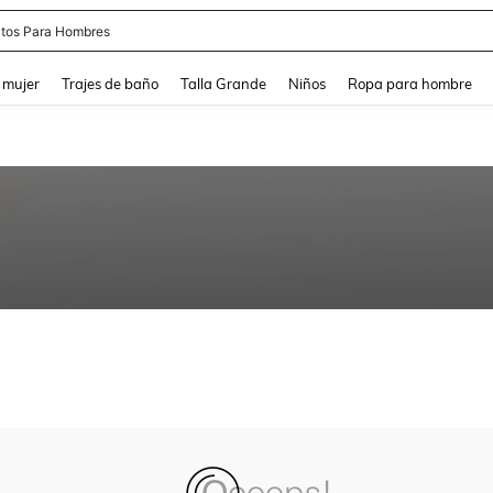
tos Para Hombres
and down arrow keys to navigate search Búsqueda reciente and Busca y Encuentr
 mujer
Trajes de baño
Talla Grande
Niños
Ropa para hombre