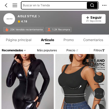
Buscar en la Tienda
AISLE STYLE
Seguir
2K Seguidores
4.78
25K Vendido recientemente
1.2K Recompra
Página principal
Artículo
Promo
Comentarios
Recomendados
Más populares
Precio
Filtros