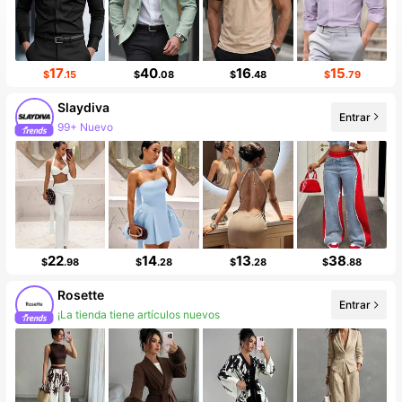
17
40
16
15
$
.15
$
.08
$
.48
$
.79
Slaydiva
Entrar
99+ Nuevo
22
14
13
38
$
.98
$
.28
$
.28
$
.88
Rosette
Entrar
¡La tienda tiene artículos nuevos