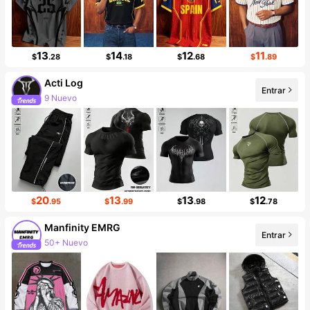
13
14
12
11
$
.28
$
.18
$
.68
$
.89
Acti Log
Entrar
9 Nuevo
35K seguidores
20
13
13
12
$
.95
$
.99
$
.98
$
.78
Manfinity EMRG
Entrar
50+ Nuevo
Incremento de seguidores de 15%