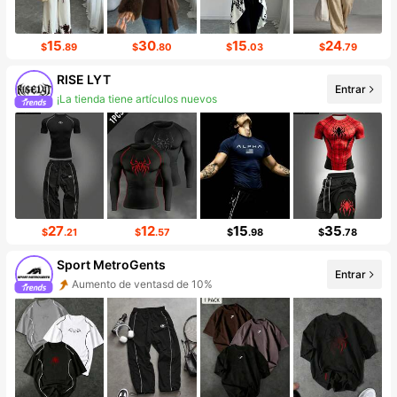
15
30
15
24
$
.89
$
.80
$
.03
$
.79
RISE LYT
Entrar
¡La tienda tiene artículos nuevos
Incremento de seguidores de 22%
27
12
15
35
$
.21
$
.57
$
.98
$
.78
Sport MetroGents
Aumento de ventasd de 10%
Entrar
Incremento de seguidores de 29%