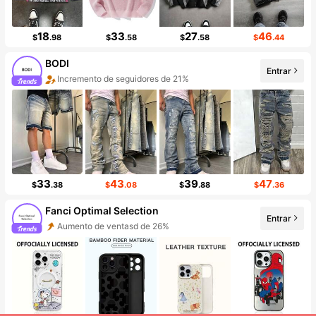
18
33
27
46
$
.98
$
.58
$
.58
$
.44
BODI
Entrar
Incremento de seguidores de 21%
33
43
39
47
$
.38
$
.08
$
.88
$
.36
Fanci Optimal Selection
Entrar
Aumento de ventasd de 26%
Incremento de seguidores de 33%