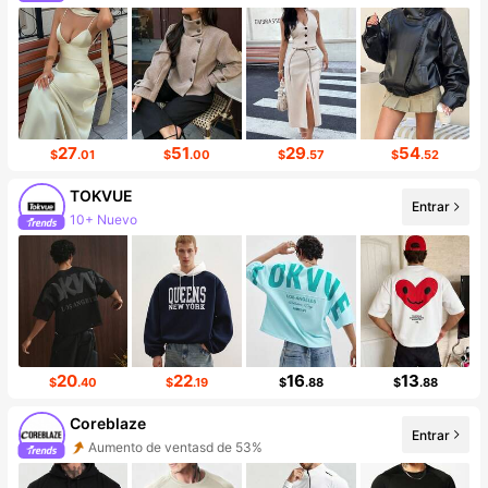
Incremento de seguidores de 16%
27
51
29
54
$
.01
$
.00
$
.57
$
.52
TOKVUE
Entrar
10+ Nuevo
39K seguidores
20
22
16
13
$
.40
$
.19
$
.88
$
.88
Coreblaze
Entrar
Aumento de ventasd de 53%
Incremento de seguidores de 757%