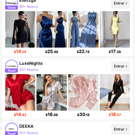
Elenzga
Entrar
99+ Nuevo
Incremento de seguidores de 14%
14
25
22
17
$
.25
$
.68
$
.78
$
.38
LuxeNights
Entrar
20+ Nuevo
264K seguidores
14
16
30
18
$
.43
$
.88
$
.18
$
.57
DEEKA
Entrar
10+ Nuevo