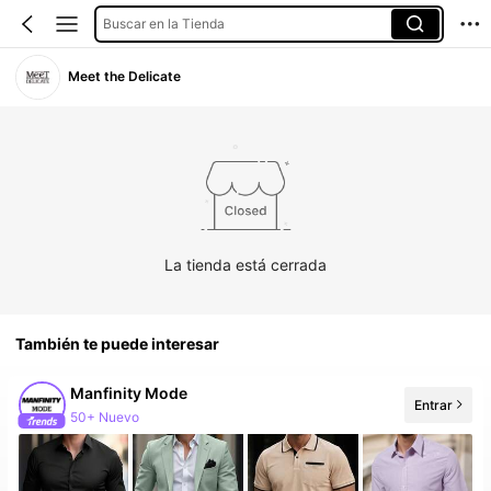
Buscar en la Tienda
Meet the Delicate
La tienda está cerrada
También te puede interesar
Manfinity Mode
Entrar
50+ Nuevo