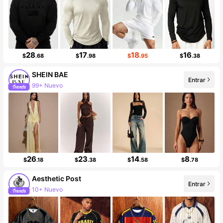
28
17
18
16
$
.68
$
.98
$
.95
$
.38
SHEIN BAE
Entrar
99+ Nuevo
Incremento de seguidores de 17%
26
23
14
8
$
.18
$
.38
$
.58
$
.78
Aesthetic Post
Entrar
10+ Nuevo
101K seguidores