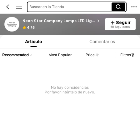
Buscar en la Tienda
Neon Star Company Lamps LED Lighting
Seguir
68 Seguidores
4.75
Artículo
Comentarios
Recommended
Most Popular
Price
Filtros
No hay coincidencias
Por favor inténtelo de nuevo.