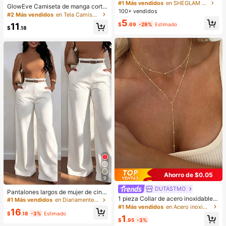
& Difuminador Prebase Marca de B
#1 Más vendidos
en SHEGLAM Maquillaje
GlowEve Camiseta de manga corta
elleza Cosmética Maquillaje para
100+ vendidos
de cuello redondo de unicolor casu
#2 Más vendidos
en Tela Camisetas De Mujer
Mujeres y Niñas
al versátil para uso diario para muje
5
$
.69
-29%
Estimado
11
r
$
.18
Ahorro de $0.05
9
DUTASTMO
Pantalones largos de mujer de cintu
1 pieza Collar de acero inoxidable d
ra alta, pierna recta y ancha, casual
#1 Más vendidos
en Diariamente Pantalones De Mujer
e doble capa, collar largo con colga
es para ir al trabajo con bolsillos, ve
#1 Más vendidos
en Acero inoxidable Collares De Mujer
16
nte, cadena en forma de Y con colg
rsátiles y de calidad, de moda para l
$
.18
-3%
Estimado
1
ante de cuenta redonda, uso diario
a vuelta al colegio, otoño/invierno,
$
.95
-3%