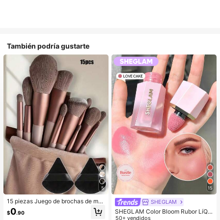
También podría gustarte
5
15
15 piezas Juego de brochas de ma
SHEGLAM
quillaje, incluye 2 esponjas de maq
0
SHEGLAM Color Bloom Rubor LíQui
$
.90
uillaje triangulares negras, suaves y
do Acabado Mate-Love Cake Color
50+ vendidos