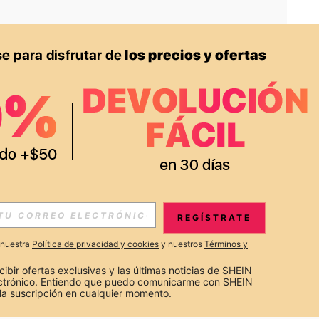
APP
S EXCLUSIVAS, PROMOCIONES Y NOTICIAS DE SHEIN
REGÍSTRATE
Suscribir
a nuestra
Política de privacidad y cookies
y nuestros
Términos y
Suscribirte
cibir ofertas exclusivas y las últimas noticias de SHEIN 
ectrónico. Entiendo que puedo comunicarme con SHEIN 
la suscripción en cualquier momento.
Suscribir