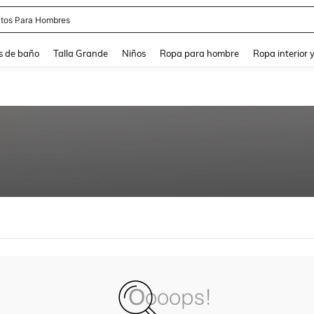
tos Para Hombres
and down arrow keys to navigate search Búsqueda reciente and Busca y Encuentr
s de baño
Talla Grande
Niños
Ropa para hombre
Ropa interior 