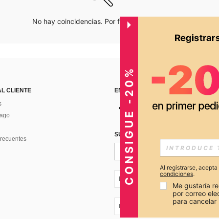
No hay coincidencias. Por favor inténtalo de nuevo.
CONSIGUE -20%
AL CLIENTE
ENCUÉNTRANOS EN
s
Pago
SUSCRÍBETE PARA RECIBIR OFERTA
recuentes
Al registrarse, acept
condiciones
.
EC + 593
Me gustaría re
por correo el
para cancelar 
EC + 593