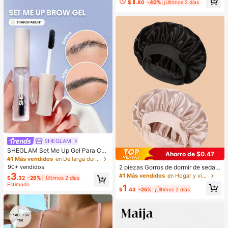
1
s Y NiñAs
$
.80
-40%
¡Últimos 2 días
SHEGLAM
SHEGLAM Set Me Up Gel Para Cej
Ahorro de $0.47
as Marca De Belleza CosméTica M
#1 Más vendidos
en De larga duración Cejas
aquillaje Para Mujeres Y NiñAs
2 piezas Gorros de dormir de seda y
90+ vendidos
satén de lujo, unicolor, gorros elásti
3
#1 Más vendidos
en Hogar y vida
$
.32
-26%
¡Últimos 2 días
cos de protección del cabello, liger
Estimado
1
os y cómodos para usar toda la noc
$
.43
-25%
¡Últimos 2 días
he, cuidado del cabello, ducha, ajus
te suave al cuero cabelludo, para el
la