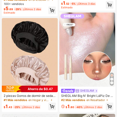
orios básicos para el cabello - Adec
1
elleza Cosmética Maquillaje para
100+ vendidos
$
.52
-5%
¡Últimos 3 días
uados para niñas, uso diario en la e
Mujeres y Niñas
Estimado
5
scuela, fiestas, deportes, estética
$
.69
-29%
¡Últimos 2 días
Estimado
Ahorro de $0.47
SHEGLAM
2 piezas Gorros de dormir de seda y
SHEGLAM Big N' Bright LáPiz De O
satén de lujo, unicolor, gorros elásti
jos-Frost Brillos Marca De Belleza
#1 Más vendidos
en Hogar y vida
#2 Más vendidos
en Resaltador
cos de protección del cabello, liger
CosméTica Maquillaje Para Mujere
1
1
os y cómodos para usar toda la noc
s Y NiñAs
$
.43
-25%
¡Últimos 2 días
$
.80
-40%
¡Últimos 2 días
he, cuidado del cabello, ducha, ajus
te suave al cuero cabelludo, para el