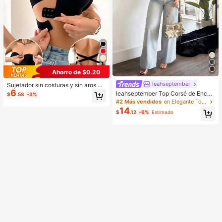
Ahorro de $0.20
leahseptember
Sujetador sin costuras y sin aros pa
6
ra mujer, sexy con laterales antidesl
leahseptember Top Corsé de Encaj
$
.58
-3%
izantes, almohadillas extraíbles y e
e Marrón de unicolor para Playa de
#2 Más vendidos
en Elegante Tops de mujer
spalda cruzada, sin tirantes, comod
Verano, Fiestas y Uso Diario
14
idad todo el día
$
.12
-6%
Estimado