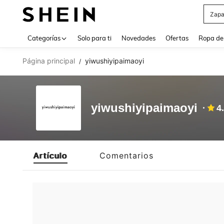
Zapa
Use up 
Categorías
Solo para ti
Novedades
Ofertas
Ropa de
Página principal
yiwushiyipaimaoyi
/
yiwushiyipaimaoyi
4
Artículo
Comentarios