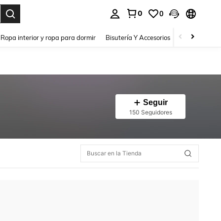
0
0
a. Press Enter to select.
Ropa interior y ropa para dormir
Bisutería Y Accesorios
Zapatos
H
Seguir
150 Seguidores