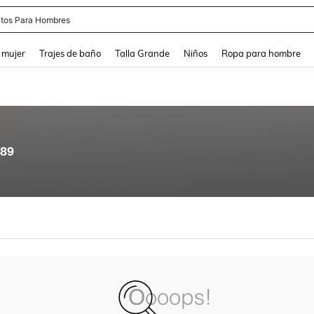
tos Para Hombres
and down arrow keys to navigate search Búsqueda reciente and Busca y Encuentr
 mujer
Trajes de baño
Talla Grande
Niños
Ropa para hombre
.89