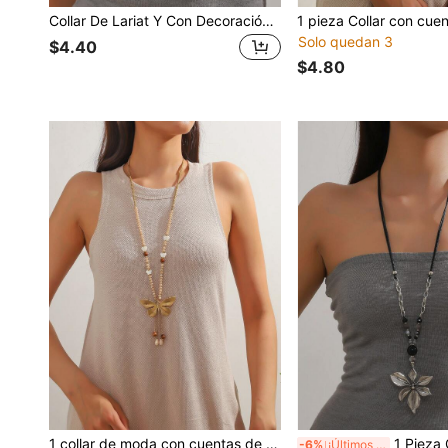
Collar De Lariat Y Con Decoración De Libélula Y Perlas Falsas
Solo quedan 3
$4.40
$4.80
1 collar de moda con cuentas de mariposa, adecuado para el uso diario de las mujeres
1 Pieza Collar Con Cuentas Aleación Estampa
-6%
¡Últimos 2 días