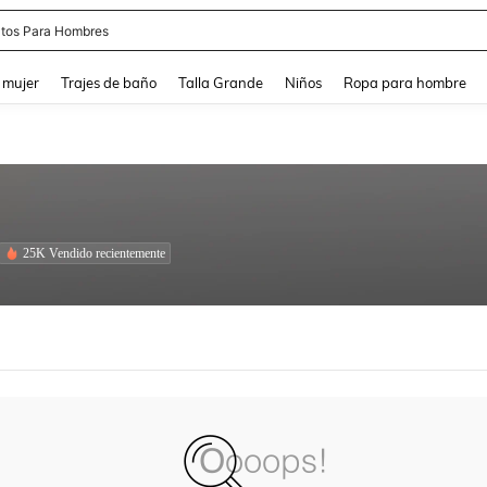
apatos Blancos
and down arrow keys to navigate search Búsqueda reciente and Busca y Encuentr
 mujer
Trajes de baño
Talla Grande
Niños
Ropa para hombre
25K Vendido recientemente