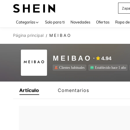
Z
Use up 
Categorías
Solo para ti
Novedades
Ofertas
Ropa de
Página principal
M E I B A O
/
M E I B A O
4.94
Clientes habituales
Establecido hace 1 año
Artículo
Comentarios