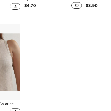
$4.70
$3.90
el árbol de la vida, adecuado para uso diario de mujer