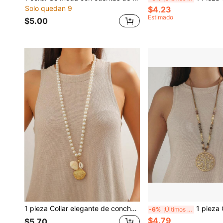
Solo quedan 9
$4.23
Estimado
$5.00
1 pieza Collar elegante de conchas de perlas con cuentas de estilo costero, adecuado para uso diario
1 pieza Collar de metal con cuentas con diseño d
-6%
¡Últimos 2 días
$4.79
$5.70