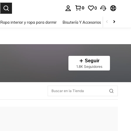
0
0
a. Press Enter to select.
Ropa interior y ropa para dormir
Bisutería Y Accesorios
Zapatos
H
Seguir
1.8K Seguidores