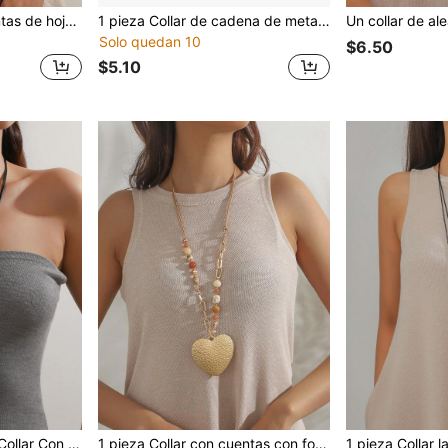
1 pieza Collar con cuentas de hoja metálica de moda, adecuado para el uso diario de las mujeres
1 pieza Collar de cadena de metal con cuentas y flores, adecuado para el uso diario de las mujeres
Solo quedan 10
$6.50
$5.10
do Floral Informal De Moda Adecuado Para Damas Uso Diario
1 pieza Collar con cuentas con forma de corazón de moda para mujer, apto para uso diario