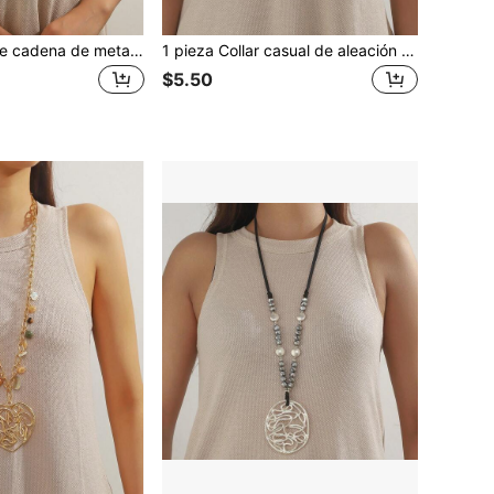
1 pieza Collar de cadena de metal con cuentas florales de moda, adecuado para el uso diario de las mujeres
1 pieza Collar casual de aleación con cuentas de moda, adecuado para uso diario de las mujeres
$5.50