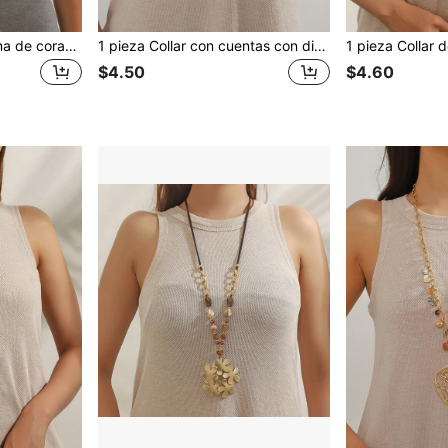
Collar con dije con forma de corazón - San Valentín, mamá, madre, Día de la Madre, regalo
1 pieza Collar con cuentas con diseño de tema marítimo con caballito de mar, apropiado para uso diario de mujer
$4.50
$4.60