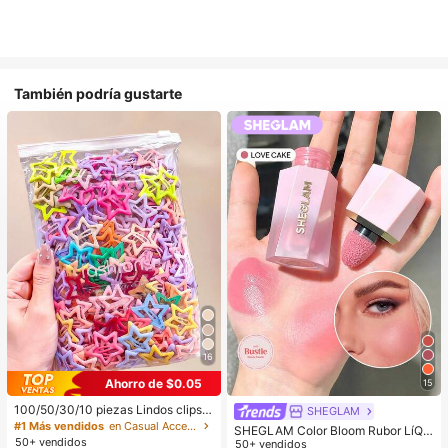
También podría gustarte
16
Ahorro de $0.05
15
100/50/30/10 piezas Lindos clips d
SHEGLAM
e estrella de cinco puntas estilo Y2
#1 Más vendidos
en Casual Accesorios para el cabello de las mujere
SHEGLAM Color Bloom Rubor LíQui
K, clips de cabello coloridos, acces
50+ vendidos
do Acabado Mate-Love Cake Color
50+ vendidos