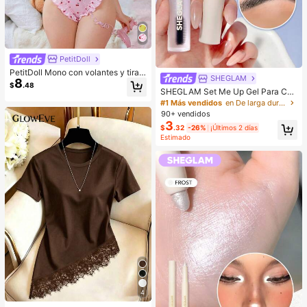
PetitDoll
PetitDoll Mono con volantes y tiran
SHEGLAM
8
tes con estampado de cerezas lind
$
.48
o para mujeres
SHEGLAM Set Me Up Gel Para Cej
as Marca De Belleza CosméTica M
#1 Más vendidos
en De larga duración Cejas
aquillaje Para Mujeres Y NiñAs
90+ vendidos
3
$
.32
-26%
¡Últimos 2 días
Estimado
4