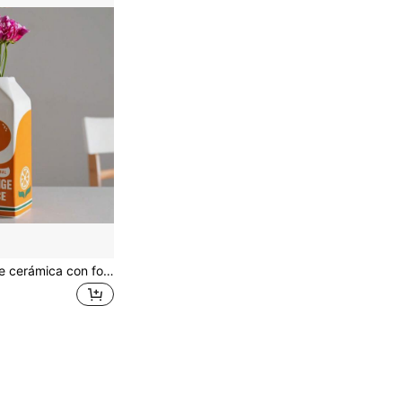
Elegante jarrón de cerámica con forma de caja de jugo de naranja - Maceta pequeña y única, idea de regalo y decoración del hogar linda, decoración de vuelta a la escuela, jarrón de suministros de estudio