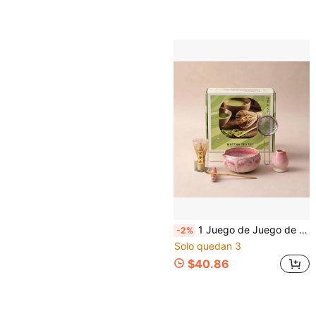
1 Juego de Juego de Té Matcha con Pétalos de Loto en Relieve 6pcs, Nuevo Estilo Chino Cerámica Esmaltada con Cambio de Color en Horno, Empaque en Caja de Regalo, Juego de Regalo para Ceremonia de Té en Casa, Decoración de Espacio de Té
-2%
Solo quedan 3
$40.86