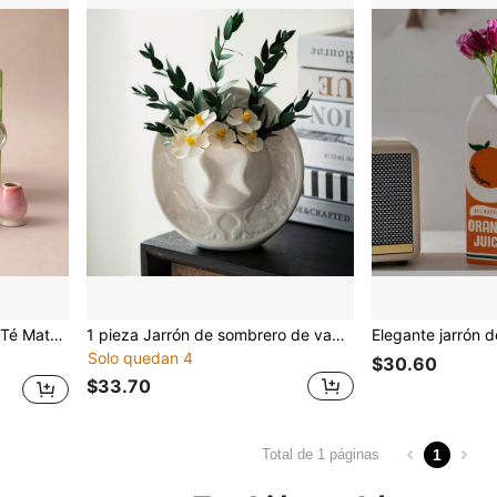
para Ceremonia de Té en Casa, Decoración de Espacio de Té
1 pieza Jarrón de sombrero de vaquero de cerámica, jarrón de cerámica blanca hecho a mano, jarrón de flores creativo estilo INS, decoración de arreglo floral minimalista
Solo quedan 4
$30.60
$33.70
1
Total de 1 páginas