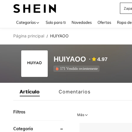
Zapa
Use up 
Categorías
Solo para ti
Novedades
Ofertas
Ropa de
Página principal
HUIYAOO
/
HUIYAOO
4.97
171 Vendido recientemente
Artículo
Comentarios
Filtros
Más
Categoría