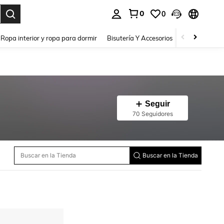
0
0
a. Press Enter to select.
Ropa interior y ropa para dormir
Bisutería Y Accesorios
Zapatos
H
Seguir
70 Seguidores
Buscar en la Tienda