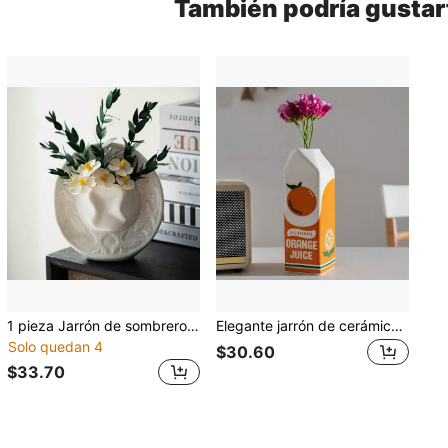
También podría gustar
1 pieza Jarrón de sombrero de vaquero de cerámica, jarrón de cerámica blanca hecho a mano, jarrón de flores creativo estilo INS, decoración de arreglo floral minimalista
Elegante jarrón de cerámica con forma de caja de jugo de naranja - Maceta pequeña y única, idea de regalo y decoración del hogar linda, decoración de vuelta a la escuela, jarrón de suministros de estudio
Solo quedan 4
$30.60
$33.70