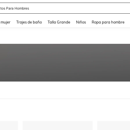
tos Para Hombres
and down arrow keys to navigate search Búsqueda reciente and Busca y Encuentr
 mujer
Trajes de baño
Talla Grande
Niños
Ropa para hombre