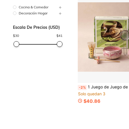
Cocina & Comedor
Decoración Hogar
Escala De Precios (USD)
$
30
$
41
1 Juego de Juego de Té Matcha con Pétalos de Loto en Relieve 6pcs, Nuevo Estilo Chino Cerámica Esmaltada con Cambio de Color en Horno, Empaque en Caja de Regalo, Juego de Regalo 
-2%
Solo quedan 3
$40.86