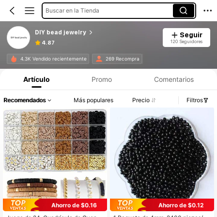
Buscar en la Tienda
DIY bead jewelry
Seguir
120 Seguidores
4.87
4.3K Vendido recientemente
269 Recompra
Artículo
Promo
Comentarios
Recomendados
Más populares
Precio
Filtros
Ahorro de $0.16
Ahorro de $0.12