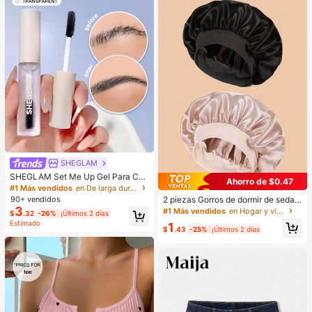
SHEGLAM
SHEGLAM Set Me Up Gel Para Cej
Ahorro de $0.47
as Marca De Belleza CosméTica M
#1 Más vendidos
en De larga duración Cejas
aquillaje Para Mujeres Y NiñAs
2 piezas Gorros de dormir de seda y
90+ vendidos
satén de lujo, unicolor, gorros elásti
3
#1 Más vendidos
en Hogar y vida
$
.32
-26%
¡Últimos 2 días
cos de protección del cabello, liger
Estimado
1
os y cómodos para usar toda la noc
$
.43
-25%
¡Últimos 2 días
he, cuidado del cabello, ducha, ajus
te suave al cuero cabelludo, para el
la