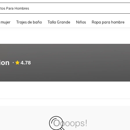
tos Para Hombres
and down arrow keys to navigate search Búsqueda reciente and Busca y Encuentr
 mujer
Trajes de baño
Talla Grande
Niños
Ropa para hombre
ion
4.78