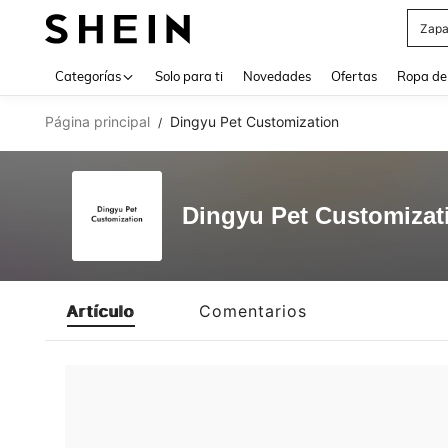
Zapa
Use up 
Categorías
Solo para ti
Novedades
Ofertas
Ropa de
Página principal
Dingyu Pet Customization
/
Dingyu Pet Customizat
Artículo
Comentarios