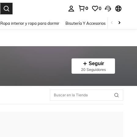
0
0
a. Press Enter to select.
Ropa interior y ropa para dormir
Bisutería Y Accesorios
Zapatos
H
Seguir
20 Seguidores