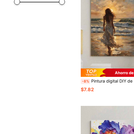
Ahorro de
Pintura digital DIY de la playa: Ilumina la vida creativa, representa un mundo colorido. Pintura digital DIY, embárcate en tu viaje artístico. Es la fusión perfecta de creatividad y diversión, una opción ideal para la interacción y el intercambio de parejas. Con una identificación numérica clara, in
-8%
$7.82