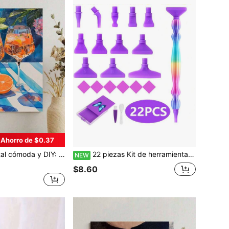
Ahorro de $0.37
ividad y diversión, una excelente opción para la interacción, las parejas para compartir y la relajación personal. Lienzo de alta calidad, textura fina, para cumplir tus sueños artísticos. La pintura es vibrante, duradera y sin olor, confiable.
22 piezas Kit de herramientas para pintura de diamantes con degradado de arcoíris, puntas de repuesto de tamaño completo para bolígrafo de pintura de diamantes, suministros esenciales para bordado de diamantes DIY
NEW
$8.60