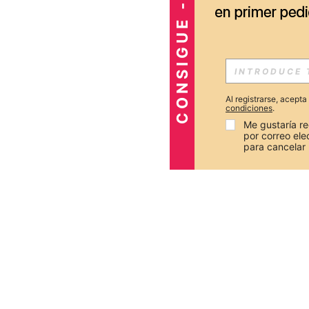
CONSIGUE -20%
Al registrarse, acept
condiciones
.
Me gustaría re
por correo el
para cancelar 