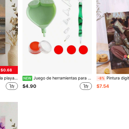
 $0.68
cluso sin ningún antecedente de pintura, puedes comenzar fácilmente, todos pueden convertirse en artistas.
Juego de herramientas para pintura de diamantes con forma de hoja verde y corazón, bolígrafo de pintura de diamantes de resina verde con puntas reemplazables, adecuado para bordado de diamantes 5D, posavasos y manualidades de decoración del hogar
Pintura digital DIY 40*50cm sin marco: "Mujer leyendo" - Enciende la vida creativa, representa un mundo colorido. Pintura digital DIY, embárcate en tu viaje artístico. Una mezcla perfecta de creatividad y diversión, una excelente opc
NEW
-8%
$4.90
$7.54