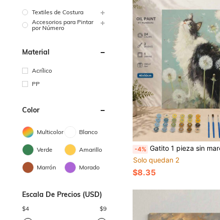
Textiles de Costura
Accesorios para Pintar
por Número
Material
Acrílico
PP
Color
Multicolor
Blanco
Gatito 1 pieza sin marco 40*50cm Pintura al óleo digital DIY: Enciende la vida creativa, representa un mundo colorido. Pintura al óleo digital DIY, comienza tu viaje artístico. Es una fusión perfecta de creatividad y diversión, una excelente opción para interacción, compartir en pareja y relajación personal. Lienzo de alta calidad con textura deli
-4%
Verde
Amarillo
Solo quedan 2
Marrón
Morado
$8.35
Escala De Precios (USD)
$
4
$
9