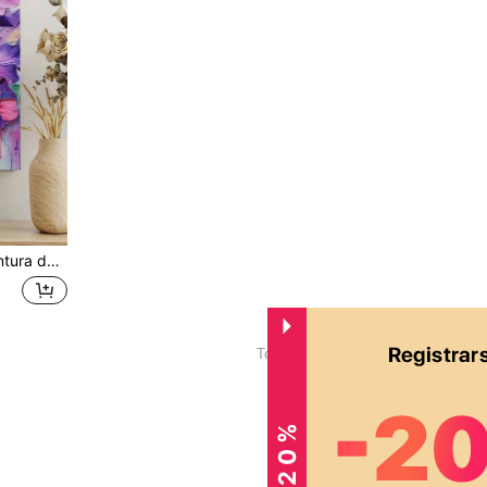
, incluso sin experiencia en pintura, cualquiera puede comenzar fácilmente, todos pueden convertirse en artistas.
1
Total de 1 páginas