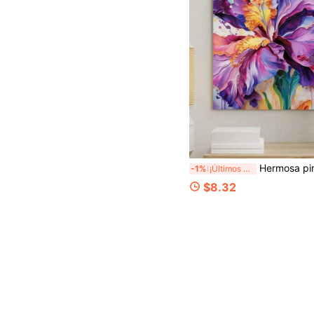
Hermosa pintura de flores al óleo digital: Enciende la vida creativa, retrata un mundo colorido. Pintura de aceite digital DIY, embárcate en tu viaje artístico y confiable. Identificación numérica clara
-1%
¡Últimos 3 días
$8.32