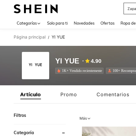
Z
Use up 
Categorías
Solo para ti
Novedades
Ofertas
Ropa de
Página principal
YI YUE
/
YI YUE
4.90
1K+ Vendido recientemente
100+ Recompra
Artículo
Promo
Comentarios
Filtros
Más
Categoría