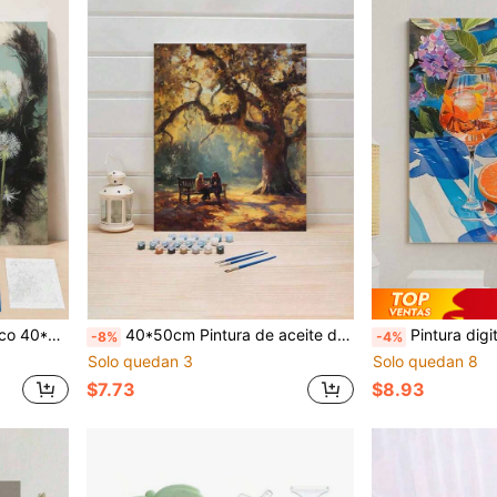
cada, que lleva tus sueños artísticos. Pigmentos con colores vibrantes y duraderos, inodoros y confiables.
40*50cm Pintura de aceite digital sin marco: Ilumina la vida creativa, representa un mundo colorido. Pintura de aceite digital DIY, comienza tu viaje artístico. Es la mezcla perfecta de creatividad y diversión, una excelente opción para la interacción, el intercambio en pareja y la relajación personal. Lienzo de alta calidad, textura fina, llevando tus sueños artísticos. Las pinturas son vibrantes, duraderas y sin olor, y confiables.
Pintura digital cómoda y DIY: Ilumina tu vida creativa, representa un mundo colorido. Pintura digital DIY, comienza tu viaje artístico. Es la fusión perfecta de creat
-8%
-4%
Solo quedan 3
Solo quedan 8
$7.73
$8.93