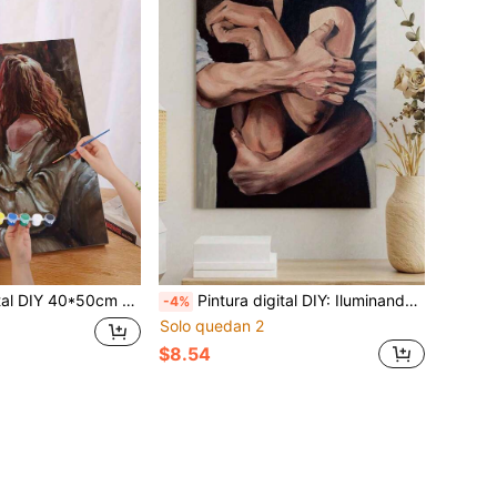
ión para la interacción, el intercambio en pareja y la relajación personal. Lienzo de alta calidad con textura fina, cumple tus sueños artísticos. Pinturas vívidas y duraderas, y sin olor, confiables. Identificadores numéricos claros, fácil de comenzar incluso sin experiencia previa en pintura, cualquiera puede ser un artista.
Pintura digital DIY: Iluminando una vida creativa, que representa un mundo colorido. La pintura digital DIY abre tu viaje artístico. Es la combinación perfecta de creatividad y diversión, una excelente opción para interacción, compartir en pareja y relajación personal.
-4%
Solo quedan 2
$8.54