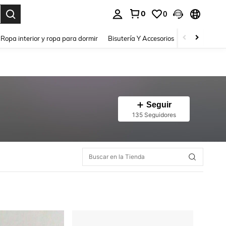
0
0
a. Press Enter to select.
Ropa interior y ropa para dormir
Bisutería Y Accesorios
Zapatos
H
Seguir
135 Seguidores