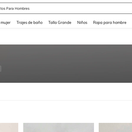
apatos Blancos
and down arrow keys to navigate search Búsqueda reciente and Busca y Encuentr
 mujer
Trajes de baño
Talla Grande
Niños
Ropa para hombre