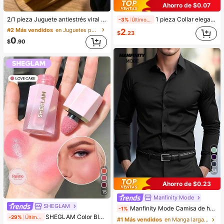
Ahorro de $0.07
2/1 pieza Juguete antiestrés viral de mantequilla suave y lindo de gran tamaño, juguete de alivio del estrés, estimulación sensorial, pelota antiestrés, adecuado como regalo de Pascua, cumpleaños, graduación, favor de fiesta, suministros para despedida de soltera, estilo dumpling de rebote lento, estético, regalo de Navidad
1 pieza Collar elegante y creativo de acero inoxidable con letra del alfabeto inglés en estilo burbuja, color dorado, collar personalizado casual para mujer, cadena de clavícula
-3%
Últimos 1 días
#2 Más vendidos
en Juguetes para apretar para adolescentes
2
$
.23
0
$
.90
34
Ahorro de $0.23
15
Manfinity Mode
SHEGLAM
Manfinity Mode Camisa de hombre negra de invierno básica casual de negocios para oficina con cuello alto, unicolor, botones y manga larga, camisa formal estilo Old Money de otoño para ir al trabajo y ceremonias
-1%
SHEGLAM Color Bloom Rubor LíQuido Acabado Mate-Love Cake Colorete Marca De Belleza CosméTica Maquillaje Para Mujeres Y NiñAs
-29%
Últimas 9 hrs
#1 Más vendidos
en Manga larga Camisas de hombre