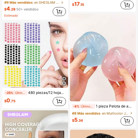
#9 Más vendidos
en SHEGLAM Maquillaje
17
$
.15
4
$
.28
50+ vendidos
Estimado
480 piezas/12 hojas, 240 piezas/6 hojas, 40 piezas/1 hoja, Pegatinas de estrellas para la cara, Pegatinas decorativas de Halloween, Pegatinas decorativas de Navidad, Pegatinas de pentagrama, Pegatinas decorativas de colores, Para decoración de fotos de fiestas y vacaciones, Pegatinas decorativas para la cara, Pegatinas decorativas para fiestas, Para decoración de habitaciones, Tocador, Dormitorio, Viajes, Artículos esenciales de viaje, Accesorios decorativos, Económicos y prácticos, Rellenos de calcetines, Herramientas de maquillaje, Productos asequibles, Regalos, Obsequios, Regalos para mujeres, Regalos de Navidad, Estético
-25%
Últimas 9 hrs
0
$
.75
1 pieza Pelota de apretar hecha a mano con aceite de coco, maleable y de rebote lento, juguete para aliviar la ansiedad, juguete para la punta de los dedos, alivio de la presión de la mano, juguete de Pascua, juguete para apretar, juguete para aliviar el estrés, ansiedad y relajación, regalo para fiestas, relleno de bolsa de regalo, premio, cumpleaños, juguete suave y esponjoso
-8%
Últimos 1 días
#8 Más vendidos
en Multicolor Juguetes para aliviar el estrés
5
$
.34