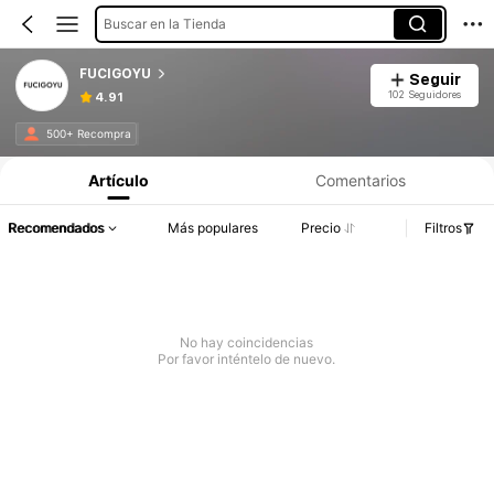
Buscar en la Tienda
FUCIGOYU
Seguir
102 Seguidores
4.91
500+ Recompra
Artículo
Comentarios
Recomendados
Más populares
Precio
Filtros
No hay coincidencias
Por favor inténtelo de nuevo.