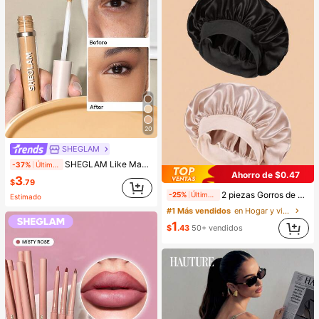
20
SHEGLAM
SHEGLAM Like Magic Corrector De Alta Cobertura 12H-Sand Marca De Belleza CosméTica Maquillaje Para Mujeres Y NiñAs
-37%
Últimas 9 hrs
Ahorro de $0.47
3
$
.79
2 piezas Gorros de dormir de seda y satén de lujo, unicolor, gorros elásticos de protección del cabello, ligeros y cómodos para usar toda la noche, cuidado del cabello, ducha, ajuste suave al cuero cabelludo, para ella
-25%
Últimas 9 hrs
Estimado
#1 Más vendidos
en Hogar y vida
1
$
.43
50+ vendidos