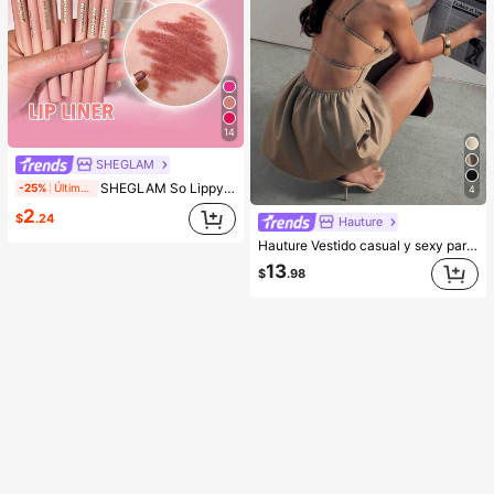
14
SHEGLAM
SHEGLAM So Lippy Delineador De Labios-Misty Rose Lip Combo Marca De Belleza CosméTica Maquillaje Para Mujeres Y NiñAs
-25%
Últimos 1 días
4
2
$
.24
Hauture
Hauture Vestido casual y sexy para oficina con cuello cuadrado, delantal frontal y bolsillos, con espalda abierta con tirantes
13
$
.98