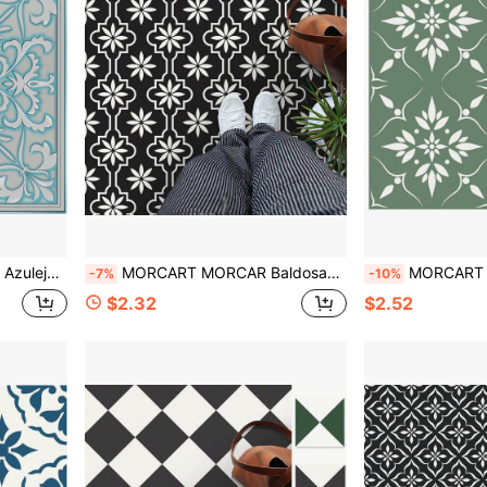
ería, chimenea, escaleras, patrón floral en relieve 3D azul-verde
MORCART MORCAR Baldosas Autoadhesivas para Suelo, Suelo de Vinilo Impermeable, Suelo DIY Adecuado para Baños, Cocinas, Chimeneas, Casas de Mascotas, Escaleras, Dormitorios, Paredes (20 Piezas, 7.8 Pulgadas X 7.8 Pulgadas, Negro)
MORCART MORCAR Azulejos Autoadhesivos para Piso -20 Piezas, 20cm X 20cm Piso de Vini
-7%
-10%
$2.32
$2.52