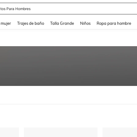
apatos Blancos
and down arrow keys to navigate search Búsqueda reciente and Busca y Encuentr
 mujer
Trajes de baño
Talla Grande
Niños
Ropa para hombre