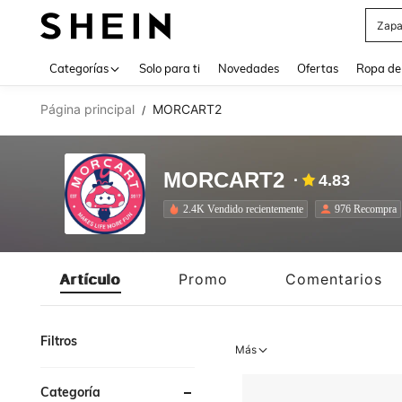
Z
Use up 
Categorías
Solo para ti
Novedades
Ofertas
Ropa de
Página principal
MORCART2
/
MORCART2
4.83
2.4K Vendido recientemente
976 Recompra
Artículo
Promo
Comentarios
Filtros
Más
Categoría