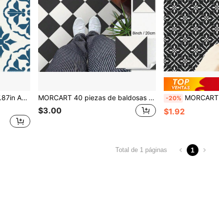
ocina, Pared, Dormitorio, Escaleras (Diseño Vintage Negro)
MORCART 40 piezas de baldosas de vinilo autoadhesivas, impermeables, removibles, de tamaño 20 cm x 20 cm, aptas para instalación DIY en baño, cocina, chimenea, casa de mascotas, escaleras, dormitorio, paredes, color negro y blanco
MORCART 7.87" X 7.87" 20 piezas de pegatinas autoadhesivas, removibles
-20%
$3.00
$1.92
1
Total de 1 páginas