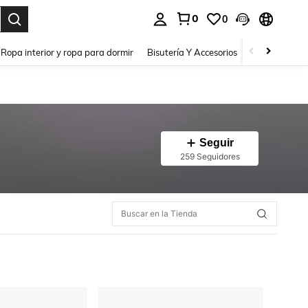
0
0
a. Press Enter to select.
Ropa interior y ropa para dormir
Bisutería Y Accesorios
Zapatos
H
Seguir
259 Seguidores