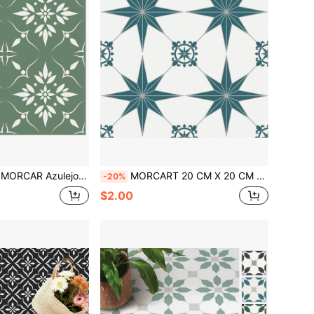
lo - Azulejos Autoadhesivos Impermeables Adecuados para Paneles de Salpicaduras de Pared, Baños, Cocinas - Apariencia Floral Verde
MORCART 20 CM X 20 CM Baldosa autoadhesiva para piso, 20 piezas de piso vinílico autoadhesivo DIY, pegatina de baldosa extraíble e impermeable para baño, cocina, pared, dormitorio, escaleras (Estrella verde)
-20%
$2.00