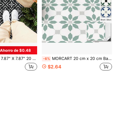
Ahorro de $0.48
 e impermeables para baldosas de piso con patrón floral blanco + negro, adecuadas para cocina, baño, escaleras
MORCART 20 cm x 20 cm Baldosas autoadhesivas para piso, 20 piezas de piso vinílico autoadhesivo DIY, adhesivos de baldosas impermeables y removibles adecuados para sala de estar, dormitorio, baño, cocina y escaleras
-6%
$2.64