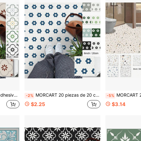
mitorio, sala de estar, baño, cocina y escaleras
MORCART 20 piezas de 20 cm x 20 cm Baldosas de piso autoadhesivas DIY, piso de vinilo impermeable y removible para baño, cocina, chimenea, casa de mascotas, escaleras, dormitorio, pared
MORCART 20 piezas/Set de baldosas de piso autoadhesivas, 20cm X 20cm. Baldosas de piso de
-2%
-5%
$2.25
$3.14