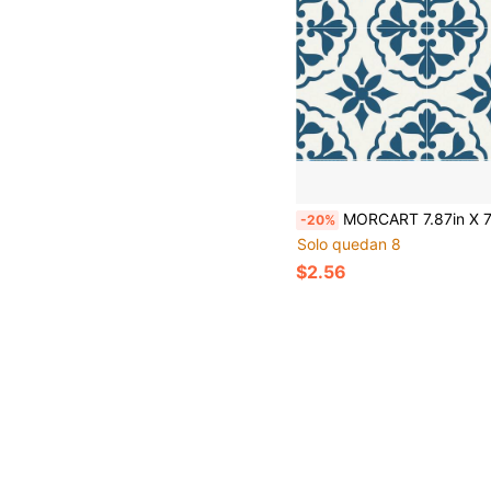
MORCART 7.87in X 7.87in Azulejos Adhesivos para Suelo, 20 piezas Pegatinas de Suelo de Vinilo Autoadhesivas DIY, Calcomanías de Azulejos Removibles e Impermeables para Baño, C
-20%
Solo quedan 8
$2.56