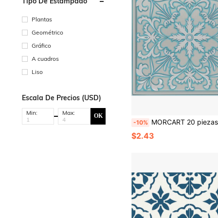
Tipo De Estampado
Plantas
Geométrico
Gráfico
A cuadros
Liso
Escala De Precios (USD)
Min:
Max:
OK
MORCART 20 piezas Azulejos autoadhesivos para pared de pelar y pegar - Azulejo de pared autoadhesivo de PVC de 8 pulgadas x 8 pulgadas, Pegatinas de vinilo autoadhesivas adecuadas para cocina, baño, lavand
-10%
$2.43