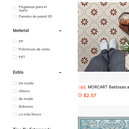
Pegatinas para el
Suelo
Paneles de pared 3D
Material
PP
Policloruro de vinilo
PET
Estilo
De moda
MORCART Baldosas adhesivas de 20cm X 20cm, 20 piezas de pegatinas de vinilo autoadhesivas DIY, calcomanías de azulejos removibles e impermeables para dor
-5%
clásico
$2.57
de moda
Bohemio
Lo más fresco