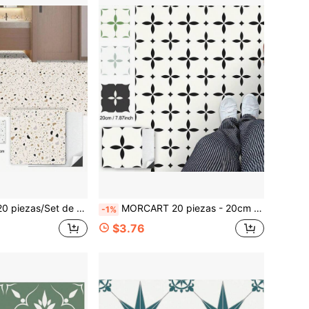
 vinilo impermeables con respaldo desprendible y adherible, aptas para cocina, sala de estar, baño y dormitorio - Color terrazo
MORCART 20 piezas - 20cm X 20cm Baldosas de piso autoadhesivas, piso de vinilo impermeable, piso DIY verde, adecuado para baño, cocina, chimenea, casa de mascotas, escaleras, dormitorio, paredes
-1%
$3.76